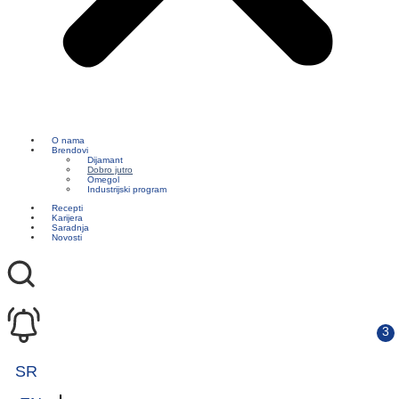
O nama
Brendovi
Dijamant
Dobro jutro
Omegol
Industrijski program
Recepti
Karijera
Saradnja
Novosti
SR