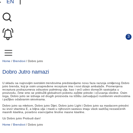
EN
Home
/
Brendovi
/
Dobro jutro
Dobro Jutro namazi
U skladu sa najnovijim svetskim trendovima predstavljamo novu faza razvoja omiljenog Dobro
jutro brenda, koji je osim unapređene recepture ima i novi dizajn ambalaže. Promenjena
receptura podrazumeva odsustvo palminog ulja, kao i veći udeo domaćih sastojaka u
proizvodu, čime smo se pridružili globalnom pokretu zaštite prirode i očuvanja okoline. Osim
toga, Dobro jutro se izdvaja od drugih proizvoda na tržištu zahvaljujući nutritivnim vrednostima
i pažljivo odabranim sirovinama.
Dobro jutro sa mlekom, Dobro jutro Dijet, Dobro jutro Light i Dobro jutro sa maslacem prirodni
su izvor vitamina E, a biljna ulja i masti u njihovom sastavu imaju visok sadržaj nezasićenih
masnih kiselina, posebno esencijalne linolne masne kiseline.
Uz Dobro jutro Probudi dan!
Home
/
Brendovi
/
Dobro jutro