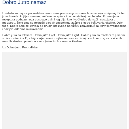
Dobro Jutro namazi
U skladu sa najnovijim svetskim trendovima predstavljamo novu faza razvoja omiljenog Dobro
jutro brenda, koji je osim unapređene recepture ima i novi dizajn ambalaže. Promenjena
receptura podrazumeva odsustvo palminog ulja, kao i veći udeo domaćih sastojaka u
proizvodu, čime smo se pridružili globalnom pokretu zaštite prirode i očuvanja okoline. Osim
toga, Dobro jutro se izdvaja od drugih proizvoda na tržištu zahvaljujući nutritivnim vrednostima
i pažljivo odabranim sirovinama.
Dobro jutro sa mlekom, Dobro jutro Dijet, Dobro jutro Light i Dobro jutro sa maslacem prirodni
su izvor vitamina E, a biljna ulja i masti u njihovom sastavu imaju visok sadržaj nezasićenih
masnih kiselina, posebno esencijalne linolne masne kiseline.
Uz Dobro jutro Probudi dan!