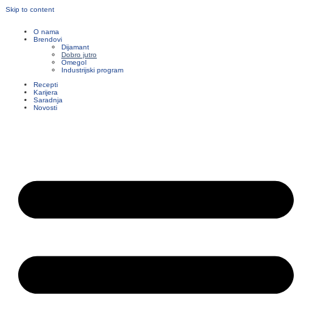
Skip to content
O nama
Brendovi
Dijamant
Dobro jutro
Omegol
Industrijski program
Recepti
Karijera
Saradnja
Novosti