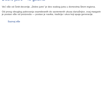
Već više od četiri decenije, „Dobro jutro“ je deo svakog jutra u domovima širom regiona.
Od prvog okruglog pakovanja osamdesetih do savremenih ukusa današnjice, ovaj margarin
je postao više od proizvoda — postao je navika, tradicija i ukus koji spaja generacije.
Saznaj više