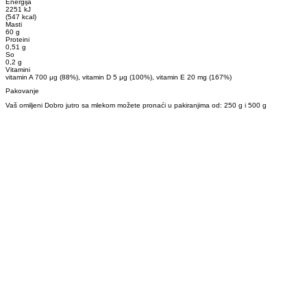
Energija
2251 kJ
(547 kcal)
Masti
60 g
Proteini
0,51 g
So
0,2 g
Vitamini
vitamin A 700 μg (88%), vitamin D 5 μg (100%), vitamin E 20 mg (167%)
Pakovanje
Vaš omiljeni Dobro jutro sa mlekom možete pronaći u pakiranjima od: 250 g i 500 g