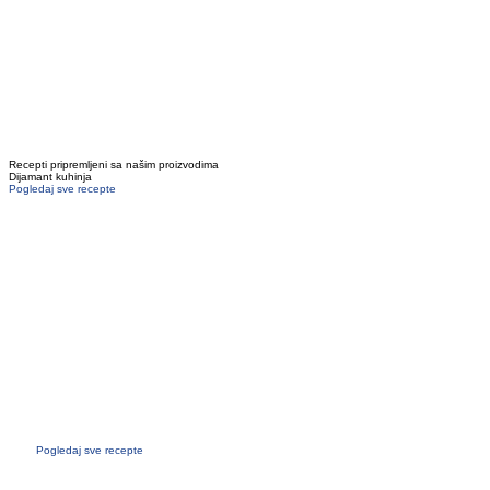
Recepti pripremljeni sa našim proizvodima
Dijamant kuhinja
Pogledaj sve recepte
Džem od malina sa chia
semenkama
Pročitajte recept
Školska užina sa humusom
Pročitajte recept
Pohovane tikvice sa humusom
Pročitajte recept
Pogledaj sve recepte