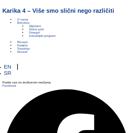
Karika 4 – Više smo slični nego različiti
O nama
Brendovi
Dijamant
Dobro jutro
Omegol
Industrijski program
Recepti
Karijera
Saradnja
Novosti
EN
SR
Pratite nas na društvenim mrežama
Facebook