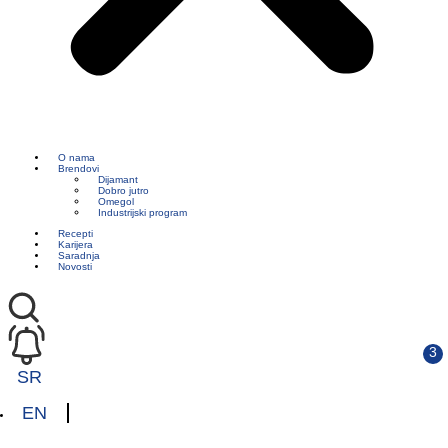
O nama
Brendovi
Dijamant
Dobro jutro
Omegol
Industrijski program
Recepti
Karijera
Saradnja
Novosti
SR
EN