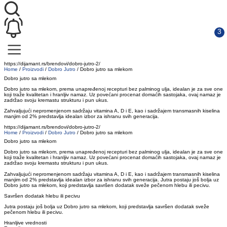
https://dijamant.rs/brendovi/dobro-jutro-2/
Home
/
Proizvodi
/
Dobro Jutro
/
Dobro jutro sa mlekom
Dobro jutro sa mlekom
Dobro jutro sa mlekom, prema unapređenoj recepturi bez palminog ulja, idealan je za sve one
koji traže kvalitetan i hranljiv namaz. Uz povećani procenat domaćih sastojaka, ovaj namaz je
zadržao svoju kremastu strukturu i pun ukus.
Zahvaljujući nepromenjenom sadržaju vitamina A, D i E, kao i sadržajem transmasnih kiselina
manjim od 2% predstavlja idealan izbor za ishranu svih generacija.
https://dijamant.rs/brendovi/dobro-jutro-2/
Home
/
Proizvodi
/
Dobro Jutro
/
Dobro jutro sa mlekom
Dobro jutro sa mlekom
Dobro jutro sa mlekom, prema unapređenoj recepturi bez palminog ulja, idealan je za sve one
koji traže kvalitetan i hranljiv namaz. Uz povećani procenat domaćih sastojaka, ovaj namaz je
zadržao svoju kremastu strukturu i pun ukus.
Zahvaljujući nepromenjenom sadržaju vitamina A, D i E, kao i sadržajem transmasnih kiselina
manjim od 2% predstavlja idealan izbor za ishranu svih generacija. Jutra postaju još bolja uz
Dobro jutro sa mlekom, koji predstavlja savršen dodatak sveže pečenom hlebu ili pecivu.
Savršen dodatak hlebu ili pecivu
Jutra postaju još bolja uz Dobro jutro sa mlekom, koji predstavlja savršen dodatak sveže
pečenom hlebu ili pecivu.
Hranljive vrednosti