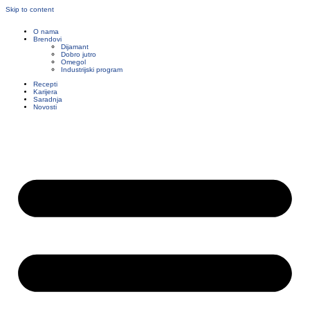
Skip to content
O nama
Brendovi
Dijamant
Dobro jutro
Omegol
Industrijski program
Recepti
Karijera
Saradnja
Novosti