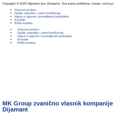
Copyright © 2025 Dijamant doo Zrenjanin. Sva prava pridržana. Izrada:
weblogic
Osnovni podaci
Opšte odredbe i uslovi korišćenja
Izjava o tajnosti i poverljivosti podataka
Kontakt
Etički kodeks
Osnovni podaci
Opšte odredbe i uslovi korišćenja
Izjava o tajnosti i poverljivosti podataka
Kontakt
Etički kodeks
MK Group zvanično vlasnik kompanije
Dijamant