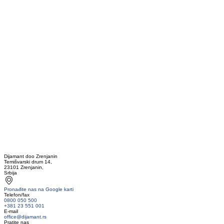
Dijamant doo Zrenjanin
Temišvarski drum 14,
23101 Zrenjanin,
Srbija
Pronađite nas na Google karti
Telefon/fax
0800 050 500
+381 23 551 001
E-mail
office@dijamant.rs
Pratite nas