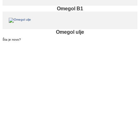
Omegol B1
Omegol ulje
Šta je novo?