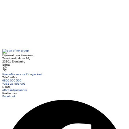
Dijamant doo Zrenjanin
Temišvarski drum 14,
23101 Zrenjanin,
Srbija
Pronađite nas na Google karti
Telefon/fax
0800 050 500
+381 23 551 001
E-mail
office@dijamant.rs
Pratite nas
Facebook