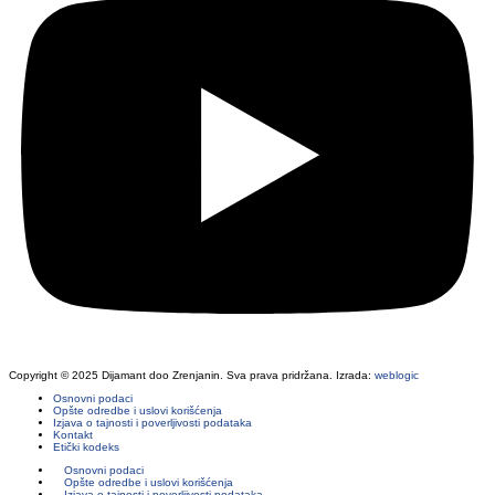
Copyright © 2025 Dijamant doo Zrenjanin. Sva prava pridržana. Izrada:
weblogic
Osnovni podaci
Opšte odredbe i uslovi korišćenja
Izjava o tajnosti i poverljivosti podataka
Kontakt
Etički kodeks
Osnovni podaci
Opšte odredbe i uslovi korišćenja
Izjava o tajnosti i poverljivosti podataka