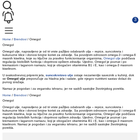
Home
/
Brendovi
/
Omegol
Omegol
Omegol ulje, napravljeno je od tri vrste pažljivo odabranih ulja – repice, suncokreta i
kukuruzne klice i donosi brojne koristi za zdravlje. Sa povoljnim odnosom omega-3 i omega-6
masnih kiselina, koje su ključne za pravilno funkcionisanje organizma,
Omegol ulje
podržava
regulaciju bioloških funkcija i doprinosi opštem zdravlju. Ujedno, Omegol je poznat i po
kremastom i laganom namazu, koji je obogaćen vitaminima B1 i E, kao i omega-3 masnom
kiselinom.
U svakodnevnoj pripremi jela,
suncokretovo ulje
ostaje nezamenljiv saveznik u kuhinji, dok
se
Omegol ulje
preporučuje za hladna jela i salate, gde njegov nutritivni sastav dolazi do
punog izražaja.
Namaz je pogodan i za vegansku ishranu, jer ne sadrži sastojke životinjskog porekla.
Home
/
Brendovi
/
Omegol
Omegol
Omegol ulje, napravljeno je od tri vrste pažljivo odabranih ulja – repice, suncokreta i
kukuruzne klice i donosi brojne koristi za zdravlje. Sa povoljnim odnosom omega-3 i omega-6
masnih kiselina, koje su ključne za pravilno funkcionisanje organizma, Omegol ulje podržava
regulaciju bioloških funkcija i doprinosi opštem zdravlju. Ujedno, Omegol je poznat i po
kremastom i laganom namazu, koji je obogaćen vitaminima B1 i E, kao i omega-3 masnom
kiselinom. Namaz je pogodan i za vegansku ishranu, jer ne sadrži sastojke životinjskog
porekla.