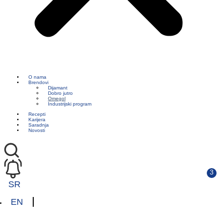
O nama
Brendovi
Dijamant
Dobro jutro
Omegol
Industrijski program
Recepti
Karijera
Saradnja
Novosti
SR
EN