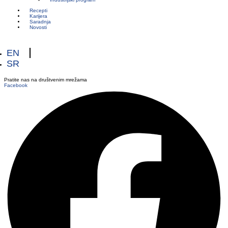
Recepti
Karijera
Saradnja
Novosti
EN
SR
Pratite nas na društvenim mrežama
Facebook