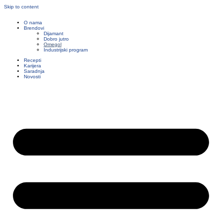
Skip to content
O nama
Brendovi
Dijamant
Dobro jutro
Omegol
Industrijski program
Recepti
Karijera
Saradnja
Novosti