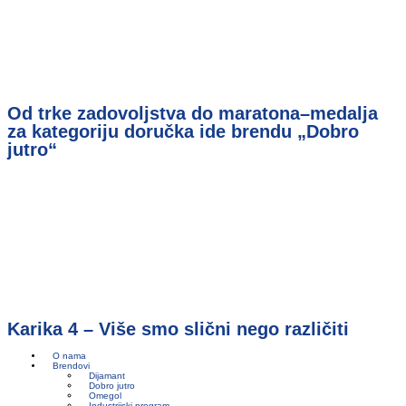
Od trke zadovoljstva do maratona–medalja
za kategoriju doručka ide brendu „Dobro
jutro“
Karika 4 – Više smo slični nego različiti
O nama
Brendovi
Dijamant
Dobro jutro
Omegol
Industrijski program