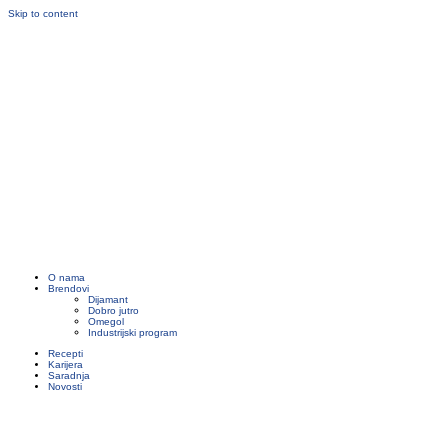
Skip to content
O nama
Brendovi
Dijamant
Dobro jutro
Omegol
Industrijski program
Recepti
Karijera
Saradnja
Novosti