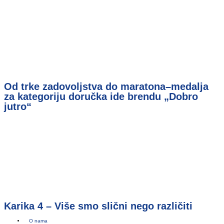
Od trke zadovoljstva do maratona–medalja
za kategoriju doručka ide brendu „Dobro
jutro“
Karika 4 – Više smo slični nego različiti
O nama