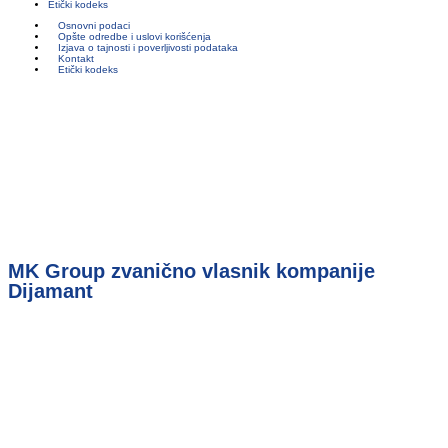
Etički kodeks
Osnovni podaci
Opšte odredbe i uslovi korišćenja
Izjava o tajnosti i poverljivosti podataka
Kontakt
Etički kodeks
MK Group zvanično vlasnik kompanije
Dijamant