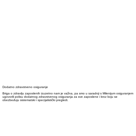
Dodatno zdravstveno osiguranje
Briga o zdravlju zaposlenih izuzetno nam je važna, pa smo u saradnji s Milenijum osiguranjem
ugovorili polisu dodatnog zdravstvenog osiguranja za sve zaposlene i kroz koju se
obezbeđuju sistematski i specijalistički pregledi.