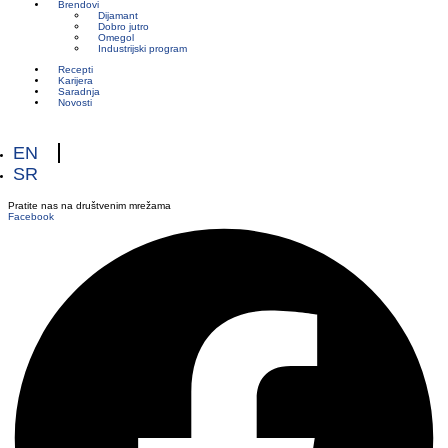
Brendovi
Dijamant
Dobro jutro
Omegol
Industrijski program
Recepti
Karijera
Saradnja
Novosti
EN
SR
Pratite nas na društvenim mrežama
Facebook