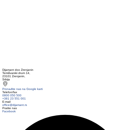
Dijamant doo Zrenjanin
Temišvarski drum 14,
23101 Zrenjanin,
Srbija
Pronađite nas na Google karti
Telefon/fax
0800 050 500
+381 23 551 001
E-mail
office@dijamant.rs
Pratite nas
Facebook