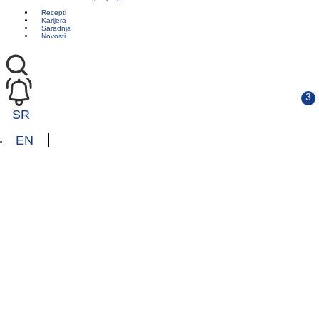
Recepti
Karijera
Saradnja
Novosti
SR
EN