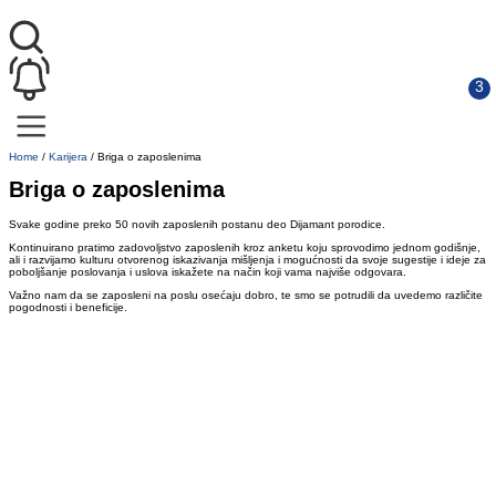
Home
/
Karijera
/
Briga o zaposlenima
Briga o zaposlenima
Svake godine preko 50 novih zaposlenih postanu deo Dijamant porodice.
Kontinuirano pratimo zadovoljstvo zaposlenih kroz anketu koju sprovodimo jednom godišnje,
ali i razvijamo kulturu otvorenog iskazivanja mišljenja i mogućnosti da svoje sugestije i ideje za
poboljšanje poslovanja i uslova iskažete na način koji vama najviše odgovara.
Važno nam da se zaposleni na poslu osećaju dobro, te smo se potrudili da uvedemo različite
pogodnosti i beneficije.