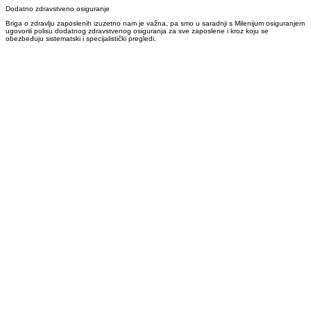
Dodatno zdravstveno osiguranje
Briga o zdravlju zaposlenih izuzetno nam je važna, pa smo u saradnji s Milenijum osiguranjem
ugovorili polisu dodatnog zdravstvenog osiguranja za sve zaposlene i kroz koju se
obezbeđuju sistematski i specijalistički pregledi.