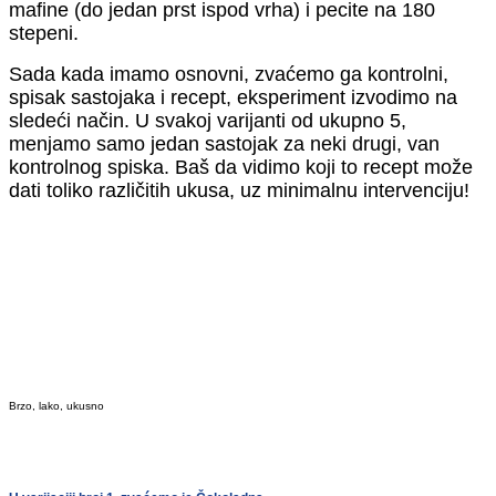
mafine (do jedan prst ispod vrha) i pecite na 180
stepeni.
Sada kada imamo osnovni, zvaćemo ga kontrolni,
spisak sastojaka i recept, eksperiment izvodimo na
sledeći način. U svakoj varijanti od ukupno 5,
menjamo samo jedan sastojak za neki drugi, van
kontrolnog spiska. Baš da vidimo koji to recept može
dati toliko različitih ukusa, uz minimalnu intervenciju!
Brzo, lako, ukusno