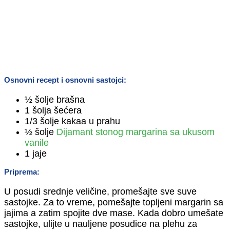
Osnovni recept i osnovni sastojci:
½ šolje brašna
1 šolja šećera
1/3 šolje kakaa u prahu
½ šolje
Dijamant stonog margarina sa ukusom
vanile
1 jaje
Priprema:
U posudi srednje veličine, promešajte sve suve
sastojke. Za to vreme, pomešajte topljeni margarin sa
jajima a zatim spojite dve mase. Kada dobro umešate
sastojke, ulijte u nauljene posudice na plehu za