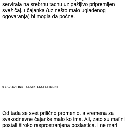
servirala na srebrnu tacnu uz pažljivo pripremljen
svež čaj. I čajanka (uz nešto malo uglađenog
ogovaranja) bi mogla da počne.
6 LICA MAFINA – SLATKI EKSPERIMENT
Od tada se svet prilično promenio, a vremena za
svakodnevne čajanke malo ko ima. Ali, zato su mafini
postali široko rasprostranjena poslastica, i ne mari