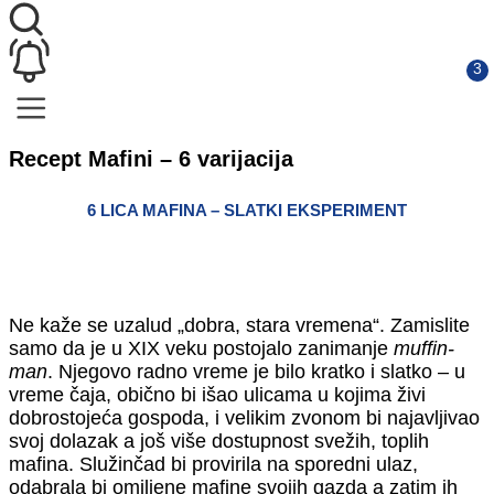
Recept Mafini – 6 varijacija
6 LICA MAFINA – SLATKI EKSPERIMENT
Ne kaže se uzalud „dobra, stara vremena“. Zamislite
samo da je u XIX veku postojalo zanimanje
muffin-
man
. Njegovo radno vreme je bilo kratko i slatko – u
vreme čaja, obično bi išao ulicama u kojima živi
dobrostojeća gospoda, i velikim zvonom bi najavljivao
svoj dolazak a još više dostupnost svežih, toplih
mafina. Služinčad bi provirila na sporedni ulaz,
odabrala bi omiljene mafine svojih gazda a zatim ih