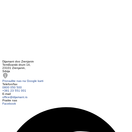
Dijamant doo Zrenjanin
Temišvarski drum 14,
23101 Zrenjanin,
Srbija
Pronađite nas na Google karti
Telefon/fax
0800 050 500
+381 23 551 001
E-mail
office@dijamant.rs
Pratite nas
Facebook