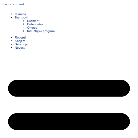
Skip to content
O nama
Brendovi
Dijamant
Dobro jutro
Omegol
Industrijski program
Recepti
Karijera
Saradnja
Novosti