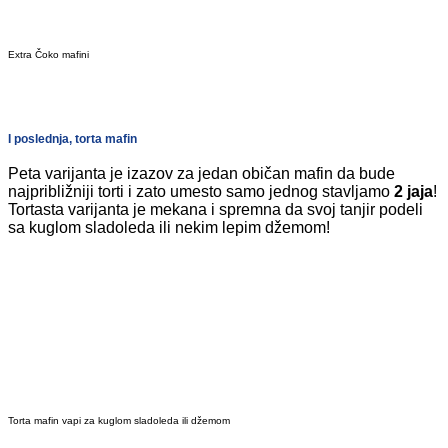
Extra Čoko mafini
I poslednja, torta mafin
Peta varijanta je izazov za jedan običan mafin da bude
najpribližniji torti i zato umesto samo jednog stavljamo
2 jaja
!
Tortasta varijanta je mekana i spremna da svoj tanjir podeli
sa kuglom sladoleda ili nekim lepim džemom!
Torta mafin vapi za kuglom sladoleda ili džemom