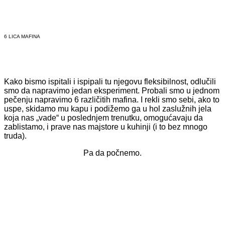
6 LICA MAFINA
Kako bismo ispitali i ispipali tu njegovu fleksibilnost, odlučili
smo da napravimo jedan eksperiment. Probali smo u jednom
pečenju napravimo 6 različitih mafina. I rekli smo sebi, ako to
uspe, skidamo mu kapu i podižemo ga u hol zaslužnih jela
koja nas „vade“ u poslednjem trenutku, omogućavaju da
zablistamo, i prave nas majstore u kuhinji (i to bez mnogo
truda).
Pa da počnemo.