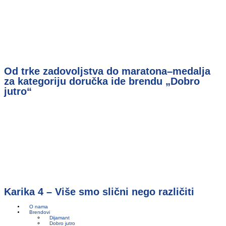
Od trke zadovoljstva do maratona–medalja
za kategoriju doručka ide brendu „Dobro
jutro“
Karika 4 – Više smo slični nego različiti
O nama
Brendovi
Dijamant
Dobro jutro