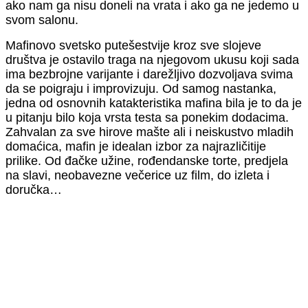
ako nam ga nisu doneli na vrata i ako ga ne jedemo u
svom salonu.
Mafinovo svetsko putešestvije kroz sve slojeve
društva je ostavilo traga na njegovom ukusu koji sada
ima bezbrojne varijante i darežljivo dozvoljava svima
da se poigraju i improvizuju. Od samog nastanka,
jedna od osnovnih katakteristika mafina bila je to da je
u pitanju bilo koja vrsta testa sa ponekim dodacima.
Zahvalan za sve hirove mašte ali i neiskustvo mladih
domaćica, mafin je idealan izbor za najrazličitije
prilike. Od đačke užine, rođendanske torte, predjela
na slavi, neobavezne večerice uz film, do izleta i
doručka…