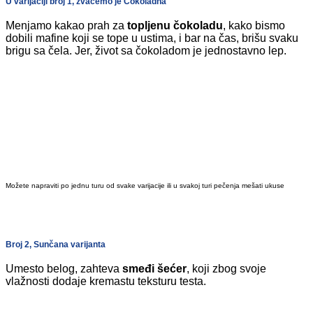
U varijaciji broj 1, zvaćemo je Čokoladna
Menjamo kakao prah za
topljenu čokoladu
, kako bismo
dobili mafine koji se tope u ustima, i bar na čas, brišu svaku
brigu sa čela. Jer, život sa čokoladom je jednostavno lep.
Možete napraviti po jednu turu od svake varijacije ili u svakoj turi pečenja mešati ukuse
Broj 2, Sunčana varijanta
Umesto belog, zahteva
smeđi šećer
, koji zbog svoje
vlažnosti dodaje kremastu teksturu testa.