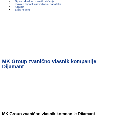
Opšte odredbe i uslovi korišćenja
Izjava o tajnosti i poverljivosti podataka
Kontakt
Etički kodeks
MK Group zvanično vlasnik kompanije
Dijamant
MK Group zvanično vlasnik kompanije Dijamant