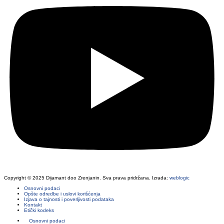
Copyright © 2025 Dijamant doo Zrenjanin. Sva prava pridržana. Izrada:
weblogic
Osnovni podaci
Opšte odredbe i uslovi korišćenja
Izjava o tajnosti i poverljivosti podataka
Kontakt
Etički kodeks
Osnovni podaci