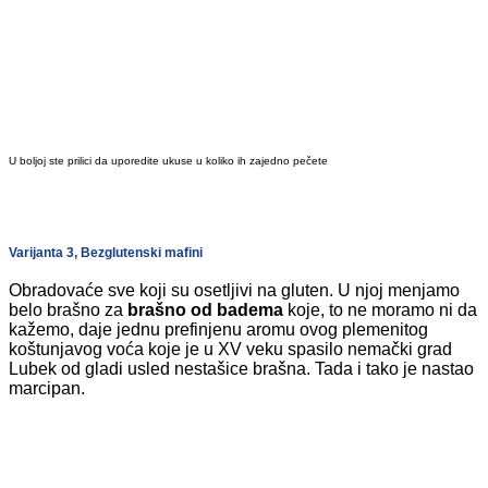
U boljoj ste prilici da uporedite ukuse u koliko ih zajedno pečete
Varijanta 3, Bezglutenski mafini
Obradovaće sve koji su osetljivi na gluten. U njoj menjamo
belo brašno za
brašno od badema
koje, to ne moramo ni da
kažemo, daje jednu prefinjenu aromu ovog plemenitog
koštunjavog voća koje je u XV veku spasilo nemački grad
Lubek od gladi usled nestašice brašna. Tada i tako je nastao
marcipan.