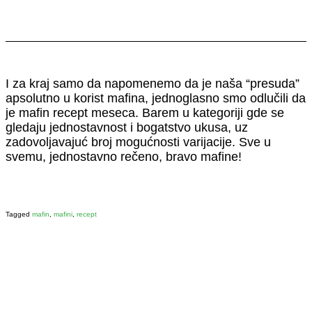
I za kraj samo da napomenemo da je naša “presuda”
apsolutno u korist mafina, jednoglasno smo odlučili da
je mafin recept meseca. Barem u kategoriji gde se
gledaju jednostavnost i bogatstvo ukusa, uz
zadovoljavajuć broj mogućnosti varijacije. Sve u
svemu, jednostavno rečeno, bravo mafine!
Tagged
mafin
,
mafini
,
recept