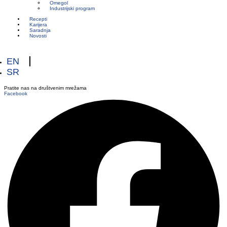
Omegol
Industrijski program
Recepti
Karijera
Saradnja
Novosti
EN
SR
Pratite nas na društvenim mrežama
Facebook