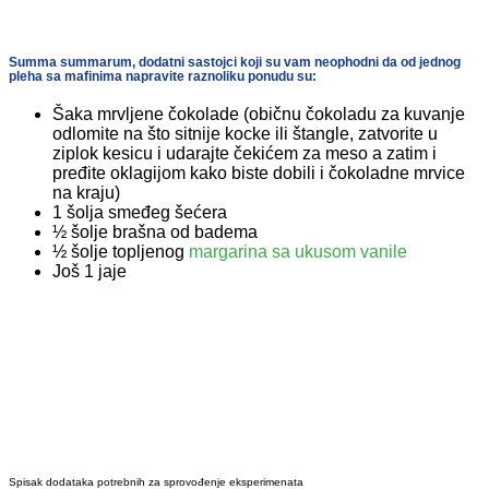
Summa summarum, dodatni sastojci koji su vam neophodni da od jednog
pleha sa mafinima napravite raznoliku ponudu su:
Šaka mrvljene čokolade (običnu čokoladu za kuvanje
odlomite na što sitnije kocke ili štangle, zatvorite u
ziplok kesicu i udarajte čekićem za meso a zatim i
pređite oklagijom kako biste dobili i čokoladne mrvice
na kraju)
1 šolja smeđeg šećera
½ šolje brašna od badema
½ šolje topljenog
margarina sa ukusom vanile
Još 1 jaje
Spisak dodataka potrebnih za sprovođenje eksperimenata