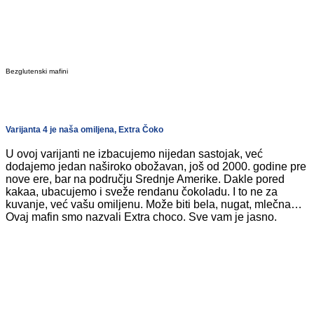
Bezglutenski mafini
Varijanta 4 je naša omiljena, Extra Čoko
U ovoj varijanti ne izbacujemo nijedan sastojak, već
dodajemo jedan naširoko obožavan, još od 2000. godine pre
nove ere, bar na području Srednje Amerike. Dakle pored
kakaa, ubacujemo i sveže rendanu čokoladu. I to ne za
kuvanje, već vašu omiljenu. Može biti bela, nugat, mlečna…
Ovaj mafin smo nazvali Extra choco. Sve vam je jasno.