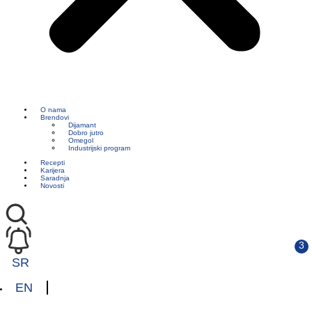
O nama
Brendovi
Dijamant
Dobro jutro
Omegol
Industrijski program
Recepti
Karijera
Saradnja
Novosti
SR
EN