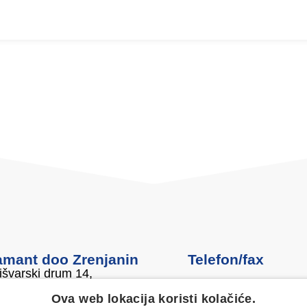
amant doo Zrenjanin
Telefon/fax
švarski drum 14,
0800 050 500
1 Zrenjanin,
Ova web lokacija koristi kolačiće.
ja
+381 23 551 001