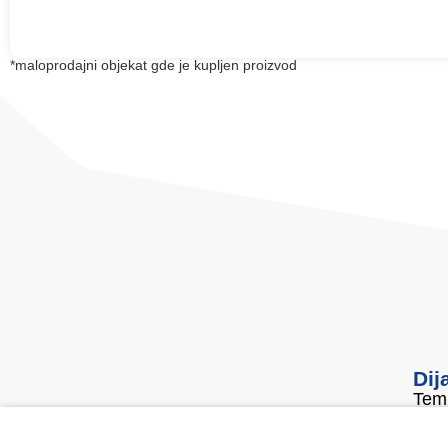
*maloprodajni objekat gde je kupljen proizvod
Dij
Temi
2310
Srbi