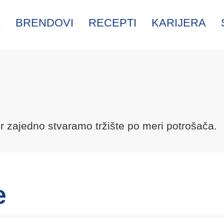
A
BRENDOVI
RECEPTI
KARIJERA
r zajedno stvaramo tržište po meri potrošača.
e