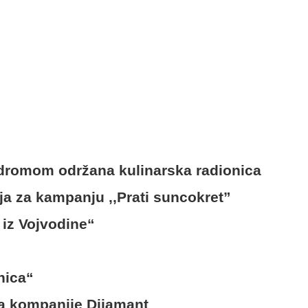
romom održana kulinarska radionica
a za kampanju ,,Prati suncokret”
 iz Vojvodine“
nica“
a kompanije Dijamant