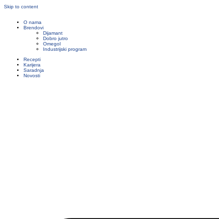
Skip to content
O nama
Brendovi
Dijamant
Dobro jutro
Omegol
Industrijski program
Recepti
Karijera
Saradnja
Novosti