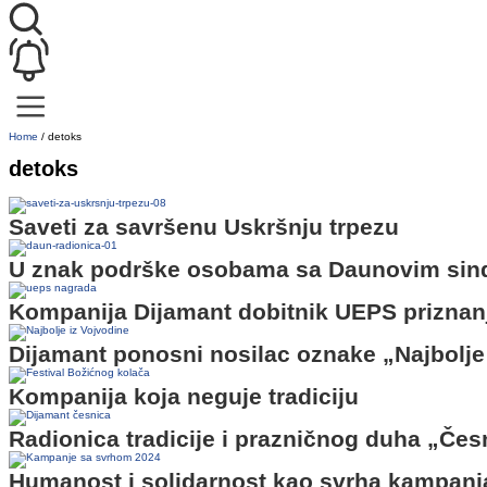
Home
/
detoks
detoks
Saveti za savršenu Uskršnju trpezu
U znak podrške osobama sa Daunovim sind
Kompanija Dijamant dobitnik UEPS priznanj
Dijamant ponosni nosilac oznake „Najbolje
Kompanija koja neguje tradiciju
Radionica tradicije i prazničnog duha „Čes
Humanost i solidarnost kao svrha kampanj