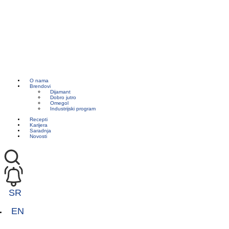
O nama
Brendovi
Dijamant
Dobro jutro
Omegol
Industrijski program
Recepti
Karijera
Saradnja
Novosti
SR
EN