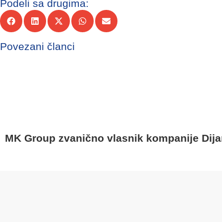
Podeli sa drugima:
Povezani članci
MK Group zvanično vlasnik kompanije Dij