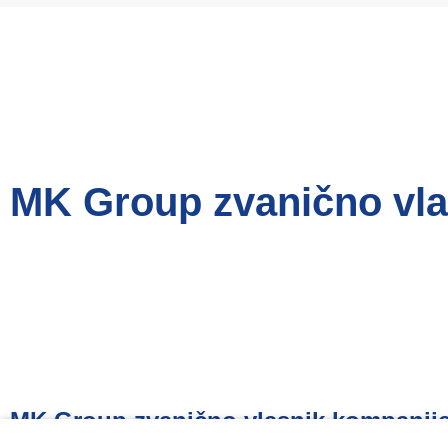
MK Group zvanično vla
MK Group zvanično vlasnik kompanije