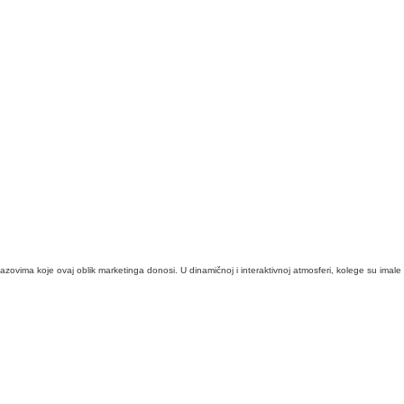
azovima koje ovaj oblik marketinga donosi. U dinamičnoj i interaktivnoj atmosferi, kolege su imale