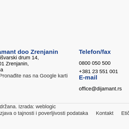
amant doo Zrenjanin
Telefon/fax
švarski drum 14,
0800 050 500
1 Zrenjanin,
ja
+381 23 551 001
Pronađite nas na Google karti
E-mail
office@dijamant.rs
držana. Izrada:
weblogic
Izjava o tajnosti i poverljivosti podataka
Kontakt
Eti