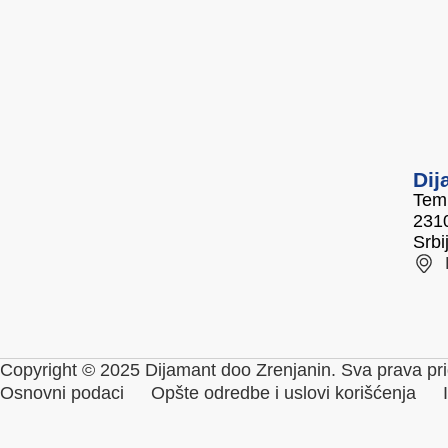
Dij
Temi
2310
Srbi
Copyright © 2025 Dijamant doo Zrenjanin. Sva prava pri
Osnovni podaci
Opšte odredbe i uslovi korišćenja