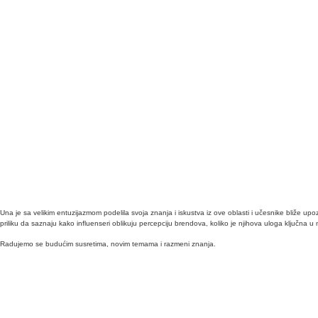
Una je sa velikim entuzijazmom podelila svoja znanja i iskustva iz ove oblasti i učesnike bliže up
priliku da saznaju kako influenseri oblikuju percepciju brendova, koliko je njihova uloga ključna 
Radujemo se budućim susretima, novim temama i razmeni znanja.