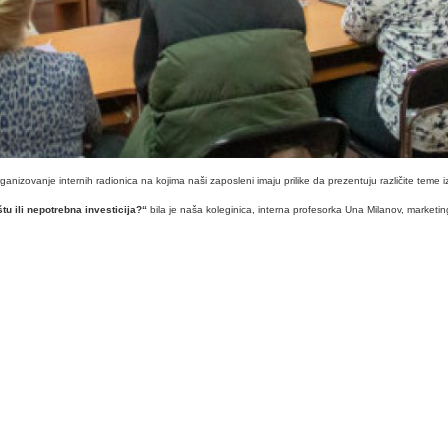
izovanje internih radionica na kojima naši zaposleni imaju prilike da prezentuju različite teme iz
tu ili nepotrebna investicija?“
bila je naša koleginica, interna profesorka Una Milanov, marketin