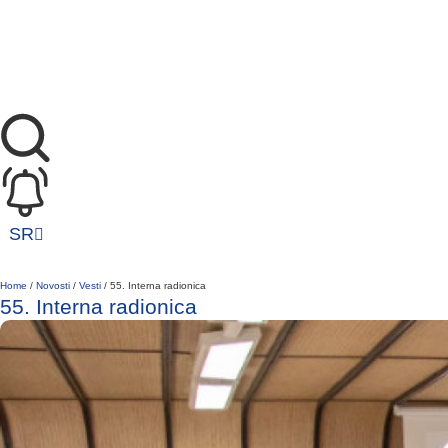
SR
EN
Home
/
Novosti
/
Vesti
/
55. Interna radionica
55. Interna radionica