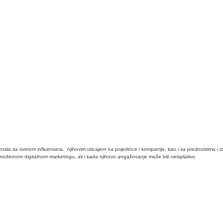
oznala sa svetom influensera, njihovim uticajem na pojedince i kompanije, kao i sa prednostima i iz
u modernom digitalnom marketingu, ali i kada njihovo angažovanje može biti neisplativo.