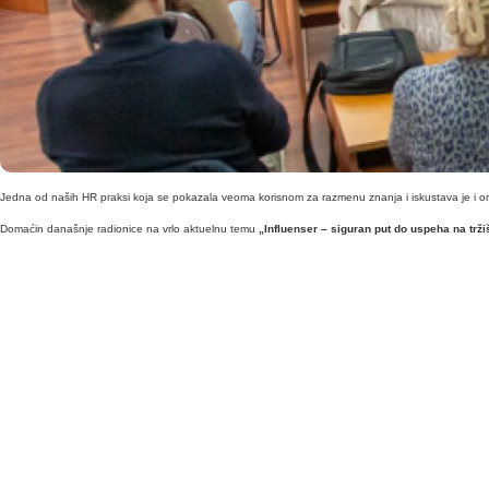
Jedna od naših HR praksi koja se pokazala veoma korisnom za razmenu znanja i iskustava je i organ
Domaćin današnje radionice na vrlo aktuelnu temu
„Influenser – siguran put do uspeha na tržiš