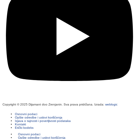
Copyright © 2025 Dijamant doo Zrenjanin. Sva prava pridržana. Izrada:
weblogic
Osnovni podaci
Opšte odredbe i uslovi korišćenja
Izjava o tajnosti i poverljivosti podataka
Kontakt
Etički kodeks
Osnovni podaci
Opšte odredbe i uslovi korišćenja