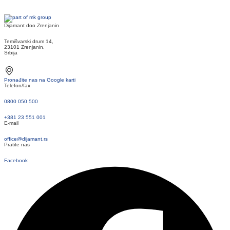
Dijamant doo Zrenjanin
Temišvarski drum 14,
23101 Zrenjanin,
Srbija
Pronađite nas na Google karti
Telefon/fax
0800 050 500
+381 23 551 001
E-mail
office@dijamant.rs
Pratite nas
Facebook