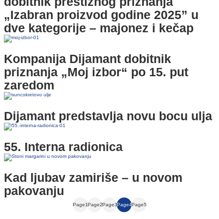
dobitnik prestižnog priznanja
„Izabran proizvod godine 2025” u
dve kategorije – majonez i kečap
Kompanija Dijamant dobitnik
priznanja „Moj izbor“ po 15. put
zaredom
Dijamant predstavlja novu bocu ulja
55. Interna radionica
Kad ljubav zamiriše – u novom
pakovanju
Page
1
Page
2
Page
3
Page
4
Page
5