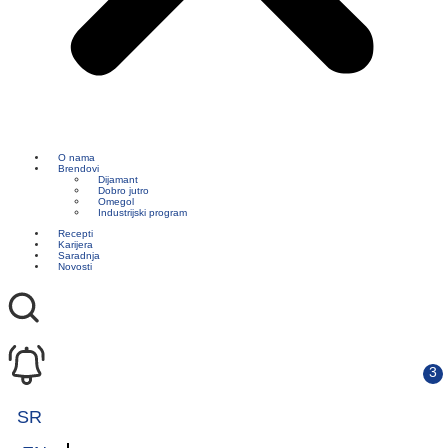
O nama
Brendovi
Dijamant
Dobro jutro
Omegol
Industrijski program
Recepti
Karijera
Saradnja
Novosti
SR