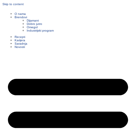
Skip to content
O nama
Brendovi
Dijamant
Dobro jutro
Omegol
Industrijski program
Recepti
Karijera
Saradnja
Novosti