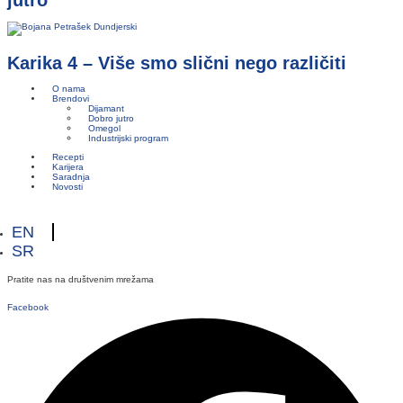
jutro“
Karika 4 – Više smo slični nego različiti
O nama
Brendovi
Dijamant
Dobro jutro
Omegol
Industrijski program
Recepti
Karijera
Saradnja
Novosti
EN
SR
Pratite nas na društvenim mrežama
Facebook