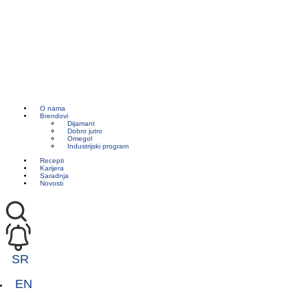
O nama
Brendovi
Dijamant
Dobro jutro
Omegol
Industrijski program
Recepti
Karijera
Saradnja
Novosti
SR
EN