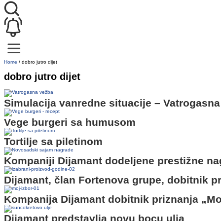
Home
/
dobro jutro dijet
dobro jutro dijet
Simulacija vanredne situacije – Vatrogasn
Vege burgeri sa humusom
Tortilje sa piletinom
Kompaniji Dijamant dodeljene prestižne n
Dijamant, član Fortenova grupe, dobitnik p
Kompanija Dijamant dobitnik priznanja „Mo
Dijamant predstavlja novu bocu ulja