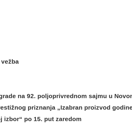
a vežba
agrade na 92. poljoprivrednom sajmu u Nov
restižnog priznanja „Izabran proizvod godin
j izbor“ po 15. put zaredom