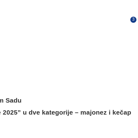
om Sadu
e 2025” u dve kategorije – majonez i kečap