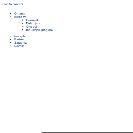
Skip to content
O nama
Brendovi
Dijamant
Dobro jutro
Omegol
Industrijski program
Recepti
Karijera
Saradnja
Novosti