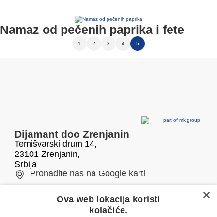
Namaz od pečenih paprika i fete
1
2
3
4
5
Dijamant doo Zrenjanin
Temišvarski drum 14,
23101 Zrenjanin,
Srbija
Pronađite nas na Google karti
×
Telefon/fax
E-mail
Ova web lokacija koristi
kolačiće.
0800 050 500
office@dijamant.rs