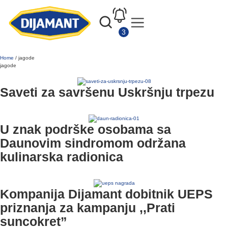
Home
/
jagode
jagode
Saveti za savršenu Uskršnju trpezu
U znak podrške osobama sa
Daunovim sindromom održana
kulinarska radionica
Kompanija Dijamant dobitnik UEPS
priznanja za kampanju ,,Prati
suncokret”