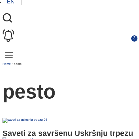
EN
Home
/
pesto
pesto
Saveti za savršenu Uskršnju trpezu