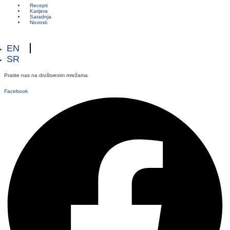
Recepti
Karijera
Saradnja
Novosti
EN
SR
Pratite nas na društvenim mrežama
Facebook