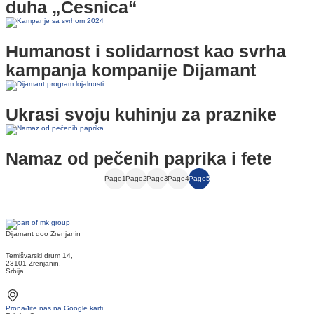
duha „Česnica“
Humanost i solidarnost kao svrha
kampanja kompanije Dijamant
Ukrasi svoju kuhinju za praznike
Namaz od pečenih paprika i fete
Page
1
Page
2
Page
3
Page
4
Page
5
Dijamant doo Zrenjanin
Temišvarski drum 14,
23101 Zrenjanin,
Srbija
Pronađite nas na Google karti