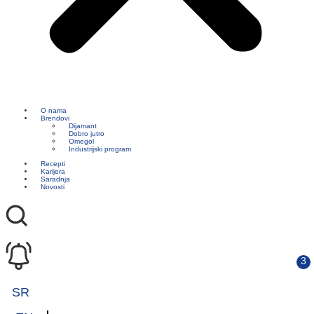
O nama
Brendovi
Dijamant
Dobro jutro
Omegol
Industrijski program
Recepti
Karijera
Saradnja
Novosti
SR