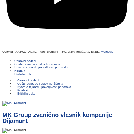
Copyright © 2025 Dijamant doo Zrenjanin. Sva prava pridržana. Izrada:
weblogic
Osnovni podaci
Opšte odredbe i uslovi korišćenja
Izjava o tajnosti i poverljivosti podataka
Kontakt
Etički kodeks
Osnovni podaci
Opšte odredbe i uslovi korišćenja
Izjava o tajnosti i poverljivosti podataka
Kontakt
Etički kodeks
MK Group zvanično vlasnik kompanije
Dijamant