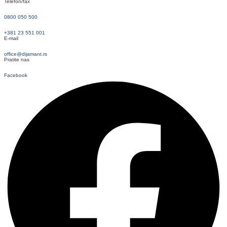
Telefon/fax
0800 050 500
+381 23 551 001
E-mail
office@dijamant.rs
Pratite nas
Facebook