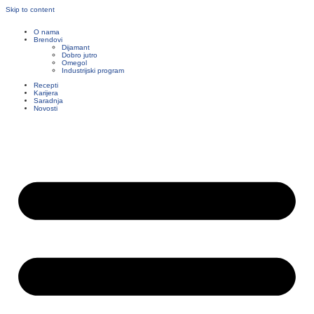
Skip to content
O nama
Brendovi
Dijamant
Dobro jutro
Omegol
Industrijski program
Recepti
Karijera
Saradnja
Novosti