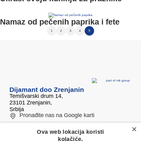
Namaz od pečenih paprika i fete
1
2
3
4
5
Dijamant doo Zrenjanin
Temišvarski drum 14,
23101 Zrenjanin,
Srbija
Pronađite nas na Google karti
×
Telefon/fax
E-mail
Ova web lokacija koristi
kolačiće.