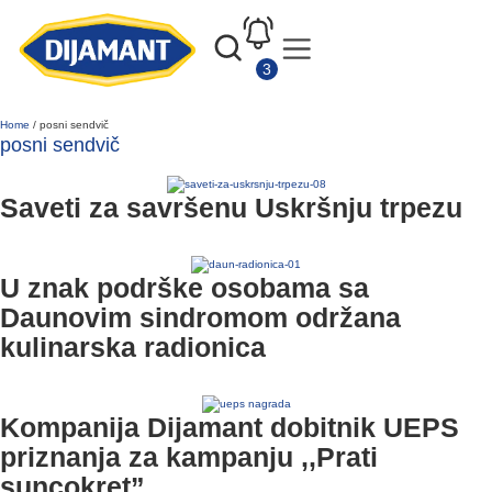
Home
/
posni sendvič
posni sendvič
Saveti za savršenu Uskršnju trpezu
U znak podrške osobama sa
Daunovim sindromom održana
kulinarska radionica
Kompanija Dijamant dobitnik UEPS
priznanja za kampanju ,,Prati
suncokret”