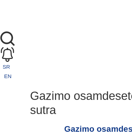
SR
EN
Gazimo osamdesete 
sutra
Gazimo osamdese