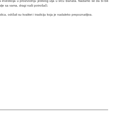
 investicija u proizvodnju jestivog ulja u srcu Banata. Nadamo se da bi bili
je sa vama, dragi naši potrošači.
a, održali su kvalitet i tradiciju koja je nadaleko prepoznatljiva.