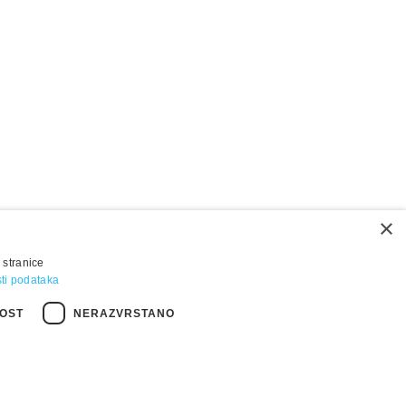
×
 stranice
osti podataka
OST
NERAZVRSTANO