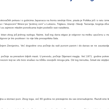
u leskovačkih pekara i o gubicima Japanaca na frontu srednje Kine, pisala je Politika još i o ratu i
 “skupoceni” filmovi po “jevtinoj ceni” u Luksoru, Triglavu, Uraniji i Slaviji. Tarzanija, boginja dž
nd za zajmove mladim porodicama kojim podstiče rast nataliteta.
 kao bitan zbog još jednog razloga. Naime, baš tog dana stigao je odgovor na molbu upućenu u mart
ovor je bio pozitivan i to nije bila prvoaprilska šala.
našnjem Zrenjaninu. Već dogodine ona počinje da radi punom parom i do danas se ne zaustavlj
, počinje sa preradom biljnih masti. U prevodu, počinje Dijamant magija. Već 1971. godine pokren
zom koji se vrlo brzo snašao na tržištu osvojivši mnoga jela. Od tog trenutka, čekali ste strplji
 stomaci puni. Zbog toga, već 80 godina ne prestajemo da vas iznenađujemo. Razvili smo linije 