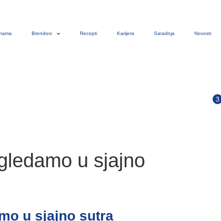
nama
Brendovi
Recepti
Karijera
Saradnja
Novosti
gledamo u sjajno
o u sjajno sutra