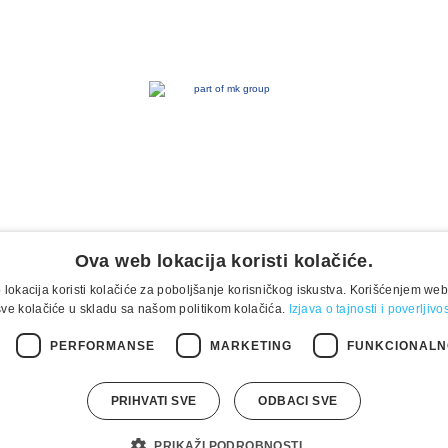
Ova web lokacija koristi kolačiće.
lokacija koristi kolačiće za poboljšanje korisničkog iskustva. Korišćenjem web
sve kolačiće u skladu sa našom politikom kolačića.
Izjava o tajnosti i poverljiv
PERFORMANSE
MARKETING
FUNKCIONALN
PRIHVATI SVE
ODBACI SVE
vosti podataka
Kontakt
Etički kodeks
PRIKAŽI PODROBNOSTI