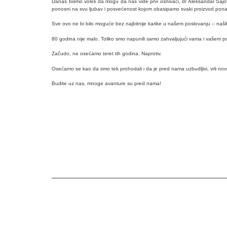
Danas bismo voleli da mogu da nas vide prvi osnivači, dr Aleksandar Šajović
ponosni na svu ljubav i posvećenost kojom obasipamo svaki proizvod ponaoso
Sve ovo ne bi bilo moguće bez najbitnije karike u našem poslovanju – naših za
80 godina nije malo. Toliko smo napunili samo zahvaljujući vama i vašem p
Začudo, ne osećamo teret tih godina. Naprotiv.
Osećamo se kao da smo tek prohodali i da je pred nama uzbudljivi, vrli novi 
Budite uz nas, mnoge avanture su pred nama!