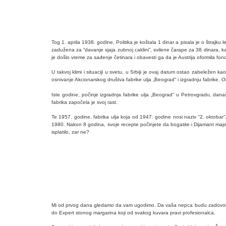
Tog 1. aprila 1938. godine, Politika je koštala 1 dinar a pisala je o štrajk
zadužena za “davanje sjaja zubnoj caklini”, svilene čarape za 38 dinara, kao i
je došlo vreme za sađenje četinara i obavesti ga da je Austrija oformila fo
U takvoj klimi i situaciji u svetu, u Srbiji je ovaj datum ostao zabeležen
osnivanje Akcionarskog društva fabrike ulja „Beograd“ i izgradnju fabrike. Odg
Iste godine, počinje izgradnja fabrike ulja „Beograd“ u Petrovgradu, da
fabrika započela je svoj rast.
Te 1957. godine, fabrika ulja koja od 1947. godine nosi naziv “2. oktobar”
1980. Nakon 8 godina, svoje recepte počinjete da bogatite i Dijamant majone
isplatilo, zar ne?
Mi od prvog dana gledamo da vam ugodimo. Da vaša nepca budu zadovoljna a
do Expert stonog margarina koji od svakog kuvara pravi profesionalca.