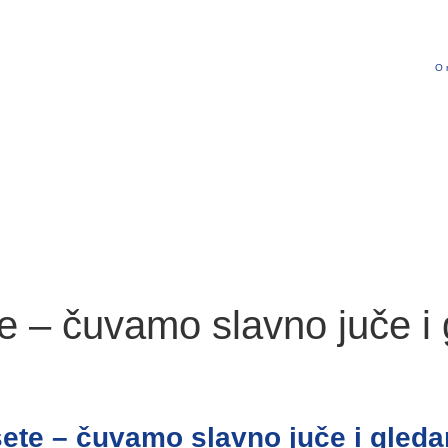
O 
– čuvamo slavno juče i 
te – čuvamo slavno juče i gledam