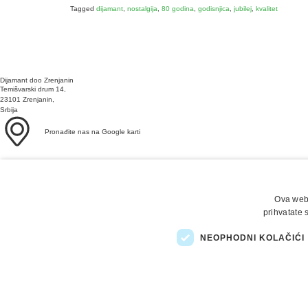
Tagged
dijamant
,
nostalgija
,
80 godina
,
godisnjica
,
jubilej
,
kvalitet
Dijamant doo Zrenjanin
Temišvarski drum 14,
23101 Zrenjanin,
Srbija
Pronađite nas na Google karti
Telefon/fax
0800 050 500
+381 23 551 001
Ova web 
E-mail
office@dijamant.rs
prihvatate 
Pratite nas
NEOPHODNI KOLAČIĆI
Copyright © 2025 Dijamant doo Zrenjanin. Sva prava pridržana. Izrada:
weblogic
Osnovni podaci
Opšte odredbe i uslovi korišćenja
Izjava o tajnosti i poverlji