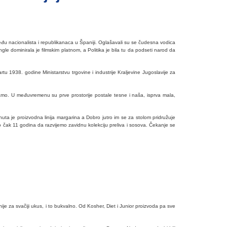
zmeđu nacionalista i republikanaca u Španiji. Oglašavali su se čudesna vodica
ungle dominirala je filmskim platnom, a Politika je bila tu da podseti narod da
u 1938. godine Ministarstvu trgovine i industrije Kraljevine Jugoslavije za
amo. U međuvremenu su prve prostorije postale tesne i naša, isprva mala,
uta je proizvodna linija margarina a Dobro jutro im se za stolom pridružuje
vo čak 11 godina da razvijemo zavidnu kolekciju preliva i sosova. Čekanje se
za svačiji ukus, i to bukvalno. Od Kosher, Diet i Junior proizvoda pa sve