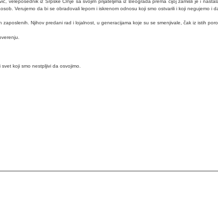
, veleposednik iz Srpske Crnje sa svojim prijateljima iz Beograda prema čijoj zamisli je i nastala
b. Verujemo da bi se obradovali lepom i iskrenom odnosu koji smo ostvarili i koji negujemo i dal
poslenih. Njihov predani rad i lojalnost, u generacijama koje su se smenjivale, čak iz istih porodic
overenju.
svet koji smo nestpljivi da osvojimo.