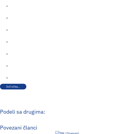
Još slika...
Podeli sa drugima:
Povezani članci