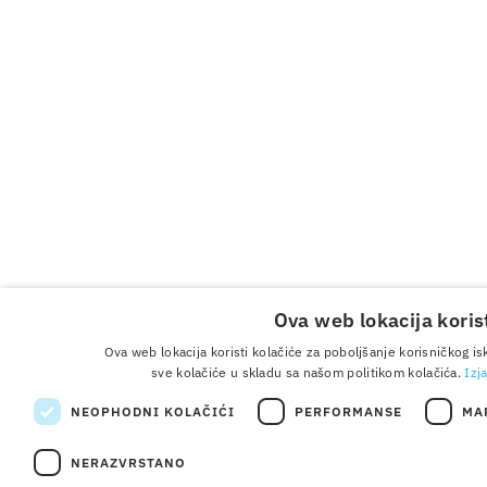
Ova web lokacija korist
Ova web lokacija koristi kolačiće za poboljšanje korisničkog i
sve kolačiće u skladu sa našom politikom kolačića.
Izj
NEOPHODNI KOLAČIĆI
PERFORMANSE
MA
NERAZVRSTANO