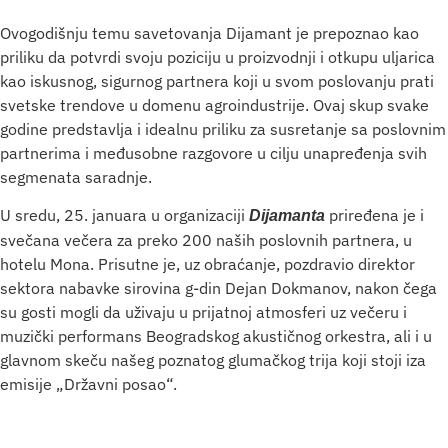
Ovogodišnju temu savetovanja Dijamant je prepoznao kao
priliku da potvrdi svoju poziciju u proizvodnji i otkupu uljarica
kao iskusnog, sigurnog partnera koji u svom poslovanju prati
svetske trendove u domenu agroindustrije. Ovaj skup svake
godine predstavlja i idealnu priliku za susretanje sa poslovnim
partnerima i međusobne razgovore u cilju unapređenja svih
segmenata saradnje.
U sredu, 25. januara u organizaciji
priređena je i
Dijamanta
svečana večera za preko 200 naših poslovnih partnera, u
hotelu Mona. Prisutne je, uz obraćanje, pozdravio direktor
sektora nabavke sirovina g-din Dejan Dokmanov, nakon čega
su gosti mogli da uživaju u prijatnoj atmosferi uz večeru i
muzički performans Beogradskog akustičnog orkestra, ali i u
glavnom skeču našeg poznatog glumačkog trija koji stoji iza
emisije „Državni posao“.