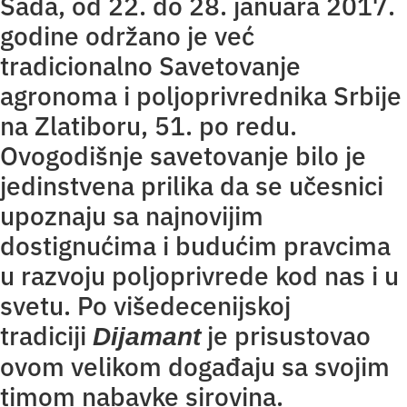
Sada, od 22. do 28. januara 2017.
godine održano je već
tradicionalno Savetovanje
agronoma i poljoprivrednika Srbije
na Zlatiboru, 51. po redu.
Ovogodišnje savetovanje bilo je
jedinstvena prilika da se učesnici
upoznaju sa najnovijim
dostignućima i budućim pravcima
u razvoju poljoprivrede kod nas i u
svetu. Po višedecenijskoj
tradiciji
je prisustovao
Dijamant
ovom velikom događaju sa svojim
timom nabavke sirovina.