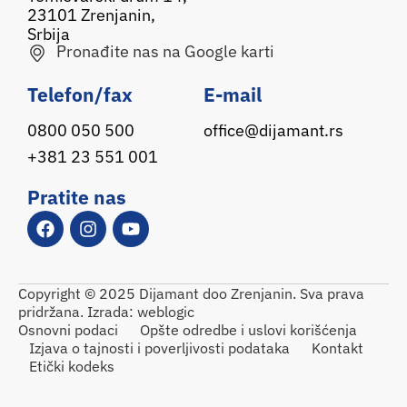
23101 Zrenjanin,
Srbija
Pronađite nas na Google karti
Telefon/fax
E-mail
0800 050 500
office@dijamant.rs
+381 23 551 001
Pratite nas
Copyright © 2025 Dijamant doo Zrenjanin. Sva prava
pridržana. Izrada:
weblogic
Osnovni podaci
Opšte odredbe i uslovi korišćenja
Izjava o tajnosti i poverljivosti podataka
Kontakt
Etički kodeks