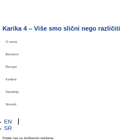
Karika 4 – Više smo slični nego različiti
O nama
Brendovi
Recepti
Karijera
Saradnja
Novosti
EN
SR
Pratite nas na društvenim mrežama