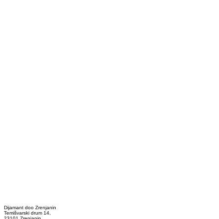
Dijamant doo Zrenjanin
Temišvarski drum 14,
23101 Zrenjanin,