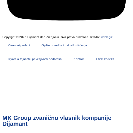
Copyright © 2025 Dijamant doo Zrenjanin. Sva prava pridržana. Izrada:
weblogic
Osnovni podaci
Opšte odredbe i uslovi korišćenja
Izjava o tajnosti i poverljivosti podataka
Kontakt
Etički kodeks
MK Group zvanično vlasnik kompanije
Dijamant