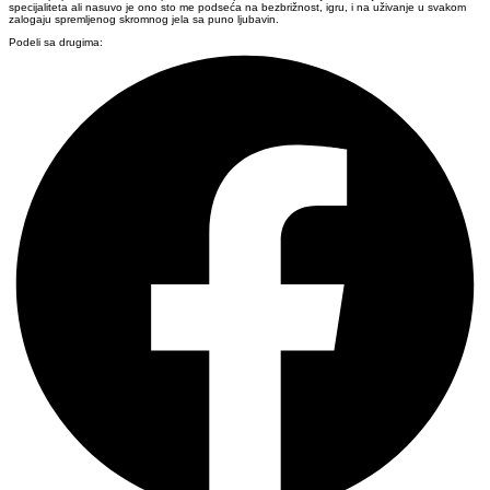
specijaliteta ali nasuvo je ono sto me podseća na bezbrižnost, igru, i na uživanje u svakom
zalogaju spremljenog skromnog jela sa puno ljubavin.
Podeli sa drugima: