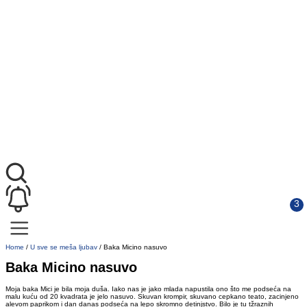
Home
/
U sve se meša ljubav
/
Baka Micino nasuvo
Baka Micino nasuvo
Moja baka Mici je bila moja duša. Iako nas je jako mlada napustila ono što me podseća na
malu kuću od 20 kvadrata je jelo nasuvo. Skuvan krompir, skuvano cepkano teato, zacinjeno
alevom paprikom i dan danas podseća na lepo skromno detinjstvo. Bilo je tu tžraznih