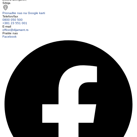
Srbija
Pronađite nas na Google karti
Telefon/fax
0800 050 500
+381 23 551 001
E-mail
office@dijamant.rs
Pratite nas
Facebook