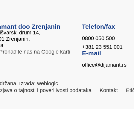
amant doo Zrenjanin
Telefon/fax
švarski drum 14,
0800 050 500
1 Zrenjanin,
ja
+381 23 551 001
Pronađite nas na Google karti
E-mail
office@dijamant.rs
držana. Izrada:
weblogic
Izjava o tajnosti i poverljivosti podataka
Kontakt
Eti