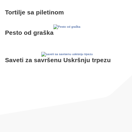
Tortilje sa piletinom
Pesto od graška
Saveti za savršenu Uskršnju trpezu