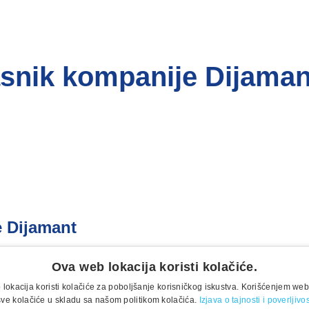
snik kompanije Dijaman
 Dijamant
Ova web lokacija koristi kolačiće.
lokacija koristi kolačiće za poboljšanje korisničkog iskustva. Korišćenjem web
sve kolačiće u skladu sa našom politikom kolačića.
Izjava o tajnosti i poverljiv