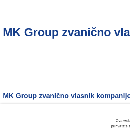
MK Group zvanično vla
MK Group zvanično vlasnik kompanije
Ova web 
prihvatate 