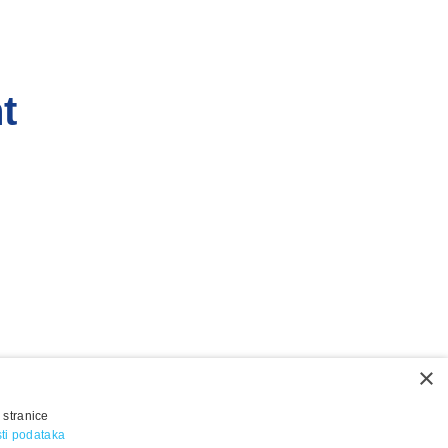
t
×
 stranice
osti podataka