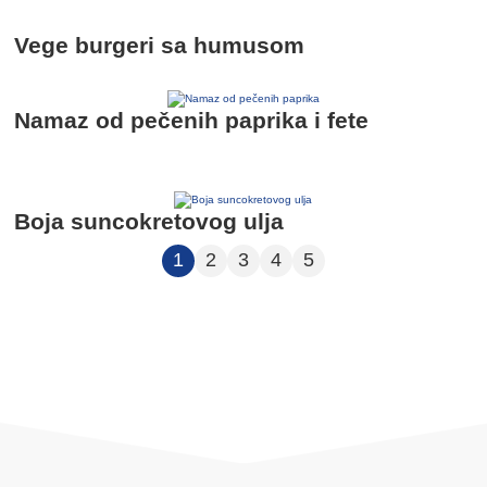
Vege burgeri sa humusom
Namaz od pečenih paprika i fete
Boja suncokretovog ulja
1
2
3
4
5