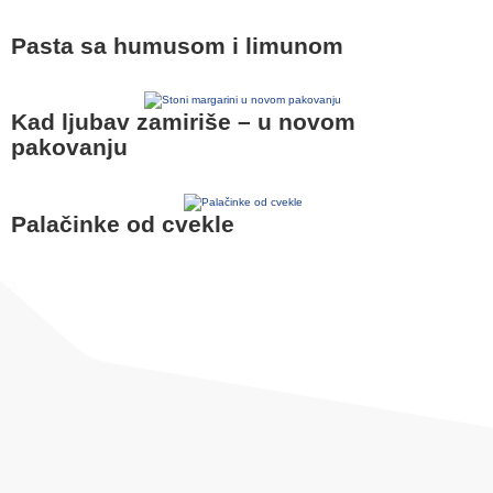
Pasta sa humusom i limunom
Kad ljubav zamiriše – u novom
pakovanju
Palačinke od cvekle