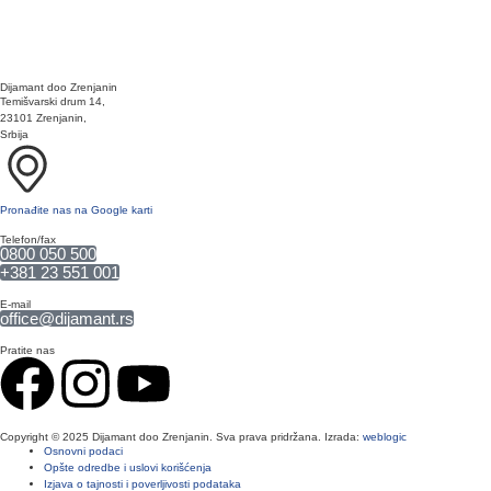
Dijamant doo Zrenjanin
Temišvarski drum 14,
23101 Zrenjanin,
Srbija
Pronađite nas na Google karti
Telefon/fax
0800 050 500
+381 23 551 001
E-mail
office@dijamant.rs
Pratite nas
Copyright © 2025 Dijamant doo Zrenjanin. Sva prava pridržana. Izrada:
weblogic
Osnovni podaci
Opšte odredbe i uslovi korišćenja
Izjava o tajnosti i poverljivosti podataka