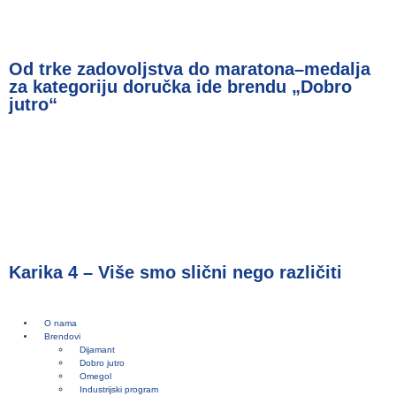
Od trke zadovoljstva do maratona–medalja
za kategoriju doručka ide brendu „Dobro
jutro“
Karika 4 – Više smo slični nego različiti
O nama
Brendovi
Dijamant
Dobro jutro
Omegol
Industrijski program