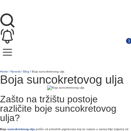
Home
/
Novosti
/
Blog
/
Boja suncokretovog ulja
Boja suncokretovog ulja
Zašto na tržištu postoje
različite boje suncokretovog
ulja?
Boja
suncokretovog ulja
potiče od prirodnih pigmenata koji se nalaze u samoj biljci (uljarici) od