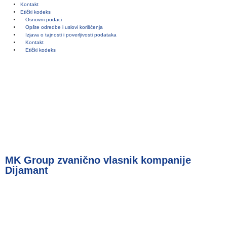
Kontakt
Etički kodeks
Osnovni podaci
Opšte odredbe i uslovi korišćenja
Izjava o tajnosti i poverljivosti podataka
Kontakt
Etički kodeks
MK Group zvanično vlasnik kompanije
Dijamant