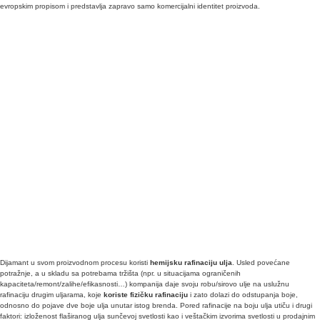
evropskim propisom i predstavlja zapravo samo komercijalni identitet proizvoda.
Dijamant u svom proizvodnom procesu koristi
hemijsku rafinaciju ulja
. Usled povećane
potražnje, a u skladu sa potrebama tržišta (npr. u situacijama ograničenih
kapaciteta/remont/zalihe/efikasnosti…) kompanija daje svoju robu/sirovo ulje na uslužnu
rafinaciju drugim uljarama, koje
koriste fizičku rafinaciju
i zato dolazi do odstupanja boje,
odnosno do pojave dve boje ulja unutar istog brenda. Pored rafinacije na boju ulja utiču i drugi
faktori: izloženost flaširanog ulja sunčevoj svetlosti kao i veštačkim izvorima svetlosti u prodajnim