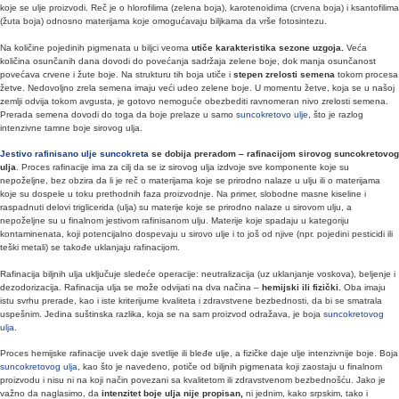
koje se ulje proizvodi. Reč je o hlorofilima (zelena boja), karotenoidima (crvena boja) i ksantofilima
(žuta boja) odnosno materijama koje omogućavaju biljkama da vrše fotosintezu.
Na količine pojedinih pigmenata u biljci veoma
utiče karakteristika sezone uzgoja.
Veća
količina osunčanih dana dovodi do povećanja sadržaja zelene boje, dok manja osunčanost
povećava crvene i žute boje. Na strukturu tih boja utiče i
stepen zrelosti semena
tokom procesa
žetve. Nedovoljno zrela semena imaju veći udeo zelene boje. U momentu žetve, koja se u našoj
zemlji odvija tokom avgusta, je gotovo nemoguće obezbediti ravnomeran nivo zrelosti semena.
Prerada semena dovodi do toga da boje prelaze u samo
suncokretovo ulje
, što je razlog
intenzivne tamne boje sirovog ulja.
Jestivo rafinisano ulje suncokreta
se dobija preradom – rafinacijom sirovog suncokretovog
ulja
. Proces rafinacije ima za cilj da se iz sirovog ulja izdvoje sve komponente koje su
nepoželjne, bez obzira da li je reč o materijama koje se prirodno nalaze u ulju ili o materijama
koje su dospele u toku prethodnih faza proizvodnje. Na primer, slobodne masne kiseline i
raspadnuti delovi triglicerida (ulja) su materije koje se prirodno nalaze u sirovom ulju, a
nepoželjne su u finalnom jestivom rafinisanom ulju. Materije koje spadaju u kategoriju
kontaminenata, koji potencijalno dospevaju u sirovo ulje i to još od njive (npr. pojedini pesticidi ili
teški metali) se takođe uklanjaju rafinacijom.
Rafinacija biljnih ulja uključuje sledeće operacije: neutralizacija (uz uklanjanje voskova), beljenje i
dezodorizacija. Rafinacija ulja se može odvijati na dva načina –
hemijski ili fizički.
Oba imaju
istu svrhu prerade, kao i iste kriterijume kvaliteta i zdravstvene bezbednosti, da bi se smatrala
uspešnim. Jedina suštinska razlika, koja se na sam proizvod odražava, je boja
suncokretovog
ulja
.
Proces hemijske rafinacije uvek daje svetlije ili bleđe ulje, a fizičke daje ulje intenzivnije boje. Boja
suncokretovog ulja
, kao što je navedeno, potiče od biljnih pigmenata koji zaostaju u finalnom
proizvodu i nisu ni na koji način povezani sa kvalitetom ili zdravstvenom bezbednošću. Jako je
važno da naglasimo, da
intenzitet boje ulja nije propisan,
ni jednim, kako srpskim, tako i