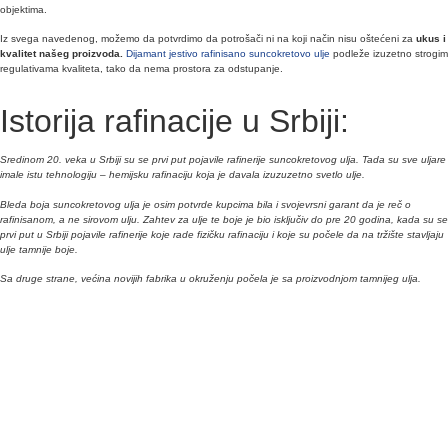
objektima.
Iz svega navedenog, možemo da potvrdimo da potrošači ni na koji način nisu oštećeni za
ukus i
kvalitet našeg proizvoda.
Dijamant jestivo rafinisano suncokretovo ulje
podleže izuzetno strogim
regulativama kvaliteta, tako da nema prostora za odstupanje.
Istorija rafinacije u Srbiji:
Sredinom 20. veka u Srbiji su se prvi put pojavile rafinerije suncokretovog ulja. Tada su sve uljare
imale istu tehnologiju – hemijsku rafinaciju koja je davala izuzuzetno svetlo ulje.
Bleda boja suncokretovog ulja je osim potvrde kupcima bila i svojevrsni garant da je reč o
rafinisanom, a ne sirovom ulju. Zahtev za ulje te boje je bio isključiv do pre 20 godina, kada su se
prvi put u Srbiji pojavile rafinerije koje rade fizičku rafinaciju i koje su počele da na tržište stavljaju
ulje tamnije boje.
Sa druge strane, većina novijih fabrika u okruženju počela je sa proizvodnjom tamnijeg ulja.