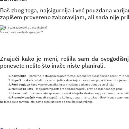
Baš zbog toga, najsigurnija i već pouzdana varija
zapišem provereno zaboravljam, ali sada nije pril
Šta sam zaboravila da spakujem?
Znajući kako je meni, rešila sam da ovogodišn
ponesete nešto što inače niste planirali.
Kozmetika
– namerno je stavljam na prvo mesto, sve ono što svakodnevno koristim je pod
Kupaći
– nekada poželim da je ovo jedina stvar koju ću sa sobom poneti i krenuti u jedno
Fen i pegla za kosu
– po ovom pitanju se nikada ne uzdam u ponudu smeštaja.
Mutilica za kafu
– moja jutarnja kafa pre odlaska na plažu pravi se sa mnoooogo pene.
Hrana
– volim da imam lako spreman doručak i da je to stavka o kojoj ne moram da razmišl
Prenosivi zvučnik
– muzika na plaži, u kolima, u apartmanu, u kadi. Uvek i svuda sa mnom
Ne treba da se zahvaljujete, samo se fokusirajte na ono što je najvažnije.