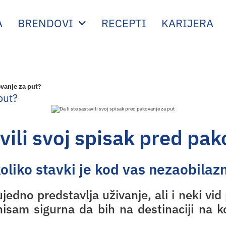
A
BRENDOVI
RECEPTI
KARIJERA
ovanje za put?
put?
avili svoj spisak pred pa
koliko stavki je kod vas nezaobilaz
no predstavlja uživanje, ali i neki vid p
sam sigurna da bih na destinaciji na 