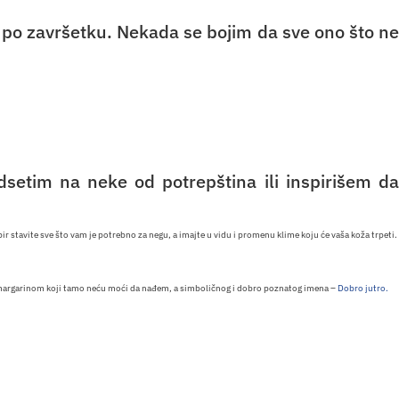
e po završetku. Nekada se bojim da sve ono što ne
setim na neke od potrepština ili inspirišem da
avite sve što vam je potrebno za negu, a imajte u vidu i promenu klime koju će vaša koža trpeti.
 sa margarinom koji tamo neću moći da nađem, a simboličnog i dobro poznatog imena –
Dobro jutro.