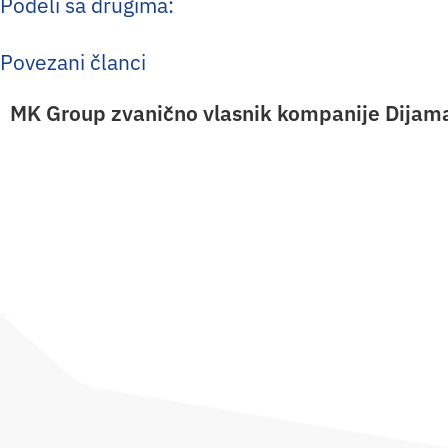
Podeli sa drugima:
Povezani članci
MK Group zvanično vlasnik kompanije Dijam