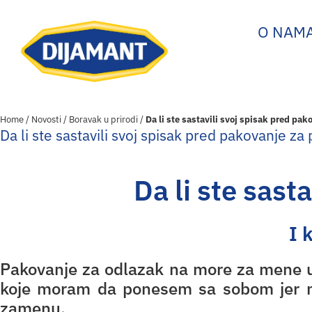
O NAM
Home
/
Novosti
/
Boravak u prirodi
/
Da li ste sastavili svoj spisak pred pak
Da li ste sastavili svoj spisak pred pakovanje za 
Da li ste sast
I 
Pakovanje za odlazak na more za mene ujed
koje moram da ponesem sa sobom jer ni
zamenu.