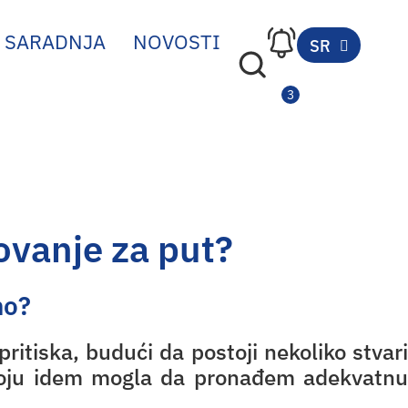
SARADNJA
NOVOSTI
SR
EN
kovanje za put?
no?
ritiska, budući da postoji nekoliko stvari
koju idem mogla da pronađem adekvatnu