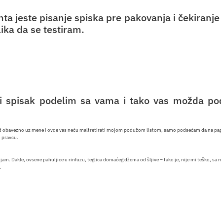
nta jeste pisanje spiska pre pakovanja i čekiranj
ika da se testiram.
ji spisak podelim sa vama i tako vas možda pod
 obavezno uz mene i ovde vas neću maltretirati mojom podužom listom, samo podsećam da na papir st
m pravcu.
jam. Dakle, ovsene pahuljice u rinfuzu, teglica domaćeg džema od šljive – tako je, nije mi teško,
.