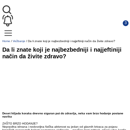
Home
/
Vežbanje
/
Da li znate koji je najbezbedniji i najjeftiniji način da živite zdravo?
Da li znate koji je najbezbedniji i najjeftiniji
način da živite zdravo?
Deset hiljada koraka dnevno siguran put do zdravlja, neka vam brzo hodanje postane
navika
ZAŠTO BRZO HODANJE?
Nepravilna ishrana i nedovoljna fizička aktivnost su jedan od glavnih krivaca za pojavu
hroničnih-nezaraznih bolesti savremene civilizacije – povišen krvni pritisak, srčani udar, kardio-