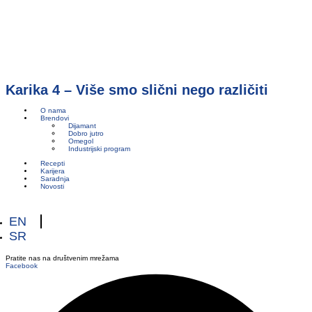
Karika 4 – Više smo slični nego različiti
O nama
Brendovi
Dijamant
Dobro jutro
Omegol
Industrijski program
Recepti
Karijera
Saradnja
Novosti
EN
SR
Pratite nas na društvenim mrežama
Facebook