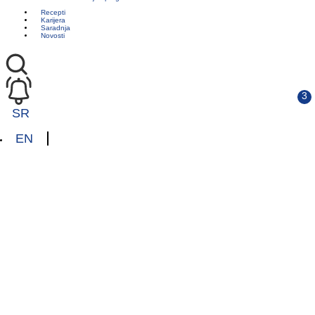
Recepti
Karijera
Saradnja
Novosti
SR
EN