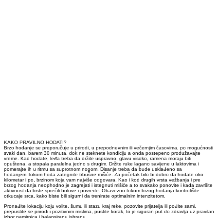
KAKO PRAVILNO HODATI?
Brzo hodanje se preporučuje u prirodi, u prepodnevnim ili večernjim časovima, po mogućnosti
svaki dan, barem 30 minuta, dok ne steknete kondiciju a onda postepeno produžavajte
vreme. Kad hodate, leđa treba da držite uspravno, glavu visoko, ramena moraju biti
opuštena, a stopala paralelna jedno s drugim. Držite ruke lagano savijene u laktovima i
pomerajte ih u ritmu sa suprotnom nogom. Disanje treba da bude usklađeno sa
hodanjem.Tokom hoda zategnite trbušne mišiće. Za početak bilo bi dobro da hodate oko
kilometar i po, brzinom koja vam najviše odgovara. Kao i kod drugih vrsta vežbanja i pre
brzog hodanja neophodno je zagrejati i istegnuti mišiće a to svakako ponovite i kada završite
aktivnost da biste sprečili bolove i povrede. Obavezno tokom brzog hodanja kontrolišite
otkucaje srca, kako biste bili sigurni da trenirate optimalnim intenzitetom.
Pronađite lokaciju koju volite, šumu ili stazu kraj reke, pozovite prijatelja ili pođite sami,
prepustite se prirodi i pozitivnim mislima, pustite korak, to je siguran put do zdravlja uz pravilan
izbor namirnica i balansiranu ishranu.