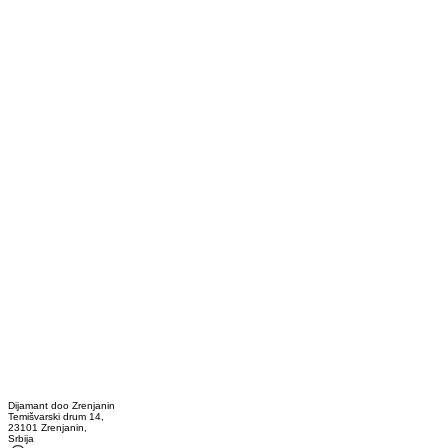
Dijamant doo Zrenjanin
Temišvarski drum 14,
23101 Zrenjanin,
Srbija