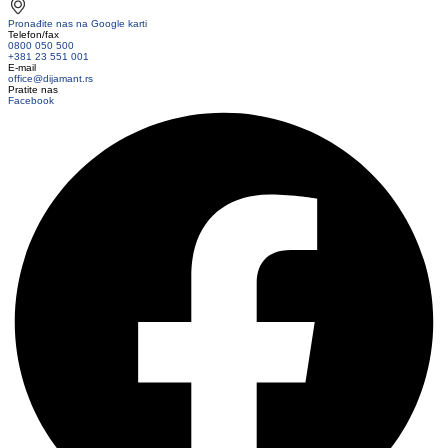
Pronađite nas na Google karti
Telefon/fax
0800 050 500
+381 23 551 001
E-mail
office@dijamant.rs
Pratite nas
Facebook