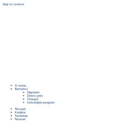
Skip to content
O nama
Brendovi
Dijamant
Dobro jutro
Omegol
Industrijski program
Recepti
Karijera
Saradnja
Novosti