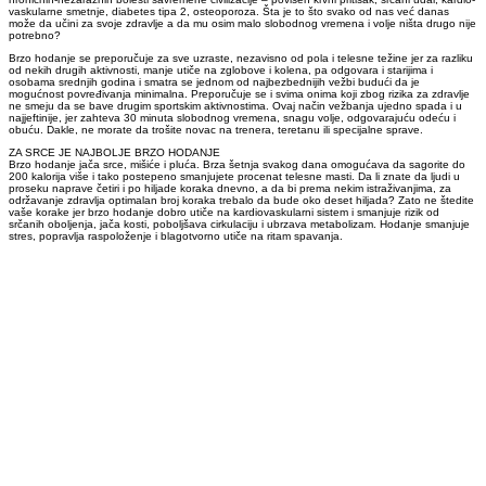
vaskularne smetnje, diabetes tipa 2, osteoporoza. Šta je to što svako od nas već danas
može da učini za svoje zdravlje a da mu osim malo slobodnog vremena i volje ništa drugo nije
potrebno?
Brzo hodanje se preporučuje za sve uzraste, nezavisno od pola i telesne težine jer za razliku
od nekih drugih aktivnosti, manje utiče na zglobove i kolena, pa odgovara i starijima i
osobama srednjih godina i smatra se jednom od najbezbednijih vežbi budući da je
mogućnost povređivanja minimalna. Preporučuje se i svima onima koji zbog rizika za zdravlje
ne smeju da se bave drugim sportskim aktivnostima. Ovaj način vežbanja ujedno spada i u
najjeftinije, jer zahteva 30 minuta slobodnog vremena, snagu volje, odgovarajuću odeću i
obuću. Dakle, ne morate da trošite novac na trenera, teretanu ili specijalne sprave.
ZA SRCE JE NAJBOLJE BRZO HODANJE
Brzo hodanje jača srce, mišiće i pluća. Brza šetnja svakog dana omogućava da sagorite do
200 kalorija više i tako postepeno smanjujete procenat telesne masti. Da li znate da ljudi u
proseku naprave četiri i po hiljade koraka dnevno, a da bi prema nekim istraživanjima, za
održavanje zdravlja optimalan broj koraka trebalo da bude oko deset hiljada? Zato ne štedite
vaše korake jer brzo hodanje dobro utiče na kardiovaskularni sistem i smanjuje rizik od
srčanih oboljenja, jača kosti, poboljšava cirkulaciju i ubrzava metabolizam. Hodanje smanjuje
stres, popravlja raspoloženje i blagotvorno utiče na ritam spavanja.