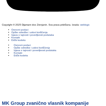
Copyright © 2025 Dijamant doo Zrenjanin. Sva prava pridržana. Izrada:
weblogic
Osnovni podaci
Opšte odredbe i uslovi korišćenja
Izjava o tajnosti i poverljivosti podataka
Kontakt
Etički kodeks
Osnovni podaci
Opšte odredbe i uslovi korišćenja
Izjava o tajnosti i poverljivosti podataka
Kontakt
Etički kodeks
MK Group zvanično vlasnik kompanije