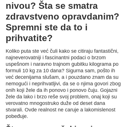
nivou? Šta se smatra
zdravstveno opravdanim?
Spremni ste da to i
prihvatite?
Koliko puta ste već čuli kako se citiraju fantastični,
najneverovatniji i fascinantni podaci o brzom
uspešnom i naravno trajnom gubitku kilograma po
formuli 10 kg za 10 dana? Sigurna sam, pošto ih
već decenijama slušam, a i pouzdano znam da su
nemogući i neprihvatljivi, da se o njima govori zbog
onih koji žele da ih ponovo i ponovo čuju. Gojazni
žele da lako i brzo reše svoj problem, onaj koji su
verovatno mnogostruko duže od deset dana
stvarali. Ovde realnost ne caruje a lakomislenost
pobeđuje.