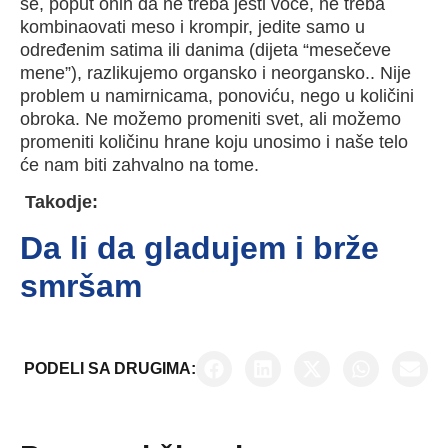
se, poput onih da ne treba jesti voće, ne treba
kombinaovati meso i krompir, jedite samo u
određenim satima ili danima (dijeta “mesečeve
mene”), razlikujemo organsko i neorgansko.. Nije
problem u namirnicama, ponoviću, nego u količini
obroka. Ne možemo promeniti svet, ali možemo
promeniti količinu hrane koju unosimo i naše telo
će nam biti zahvalno na tome.
Takodje:
Da li da gladujem i brže
smršam
PODELI SA DRUGIMA: