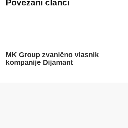
Povezani članci
MK Group zvanično vlasnik
O
kompanije Dijamant
m
d