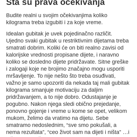
Šta su prava očekivanja
Budite realni u svojim očekivanjima koliko
kilograma treba izgubiti i za koje vreme.
Idealan gubitak je uvek pojedinačno različit.
Ujedno svaki gubitak u restriktivnim dijetama treba
smatrati dobrim. Koliki će on biti realno zavisi od
kalorijske vrednosti propisane dijete, i naravno
koliko se dosledno dijete pridržavate. Sitne greške
i zalogaji koje ne brojimo značajno mogu usporiti
mršavljenje. To nije nešto što treba osuđivati,
važno je samo upozoriti da nekada taj mali gubitak
kilograma smanjuje motivaciju za daljim
pridržavanjem, a to nije dobro. Odustajanje je
pogubno. Nakon njega sledi obično prejedanje,
ponovno gojenje i vreme u kome se opet, velikom
mukom, želimo da vratimo na dijetu. Sebe
smatramo nedoslednim, “sve smo pokušali, a
nema rezultata”, “ceo život sam na dijeti i ništa” …i