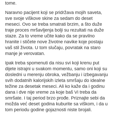
tome.
Naravno pacijent koji se pridržava mojih saveta,
sve svoje viškove skine za sedam do deset
meseci. Ovo se treba smatrati brzim, a što duže
traje proces mršavljenja bolji su rezultati na duže
staze. Za to vreme učite kako da se pravilno
hranite i stičete nove životne navike koje postaju
vaš stil života. U tom slučaju, povratak na staro
manje je verovatan.
Ipak treba spomenuti da nisu svi koji krenu put
dijete istrajni u svakom momentu, samo oni koji su
dosledni u merenju obroka, vežbanju i izbegavanju
svih dodatnih kalorijskih izleta smršaju do idealne
težine za desetak meseci. Ali ko kaže da i godinu
dana i dve nije vreme za koje baš Vi treba da
smršate. I taj period brzo prođe. Priznajte sebi da
možda već deset godina kuburite sa viškom, i da u
tom periodu godine gojaznosti niste brojali.