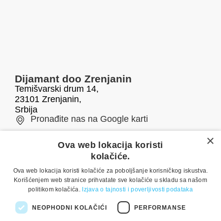
Dijamant doo Zrenjanin
Temišvarski drum 14,
23101 Zrenjanin,
Srbija
Pronađite nas na Google karti
×
Telefon/fax
E-mail
Ova web lokacija koristi
kolačiće.
0800 050 500
office@dijamant.rs
Ova web lokacija koristi kolačiće za poboljšanje korisničkog iskustva.
+381 23 551 001
Korišćenjem web stranice prihvatate sve kolačiće u skladu sa našom
politikom kolačića.
Izjava o tajnosti i poverljivosti podataka
Pratite nas
NEOPHODNI KOLAČIĆI
PERFORMANSE