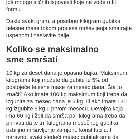
još mnogo sličnih ispovesti koje ne vode u fit
formu.
Dakle svaki gram, a posebno kilogram gubitka
telesne mase tokom procesa mršavljenja smatrajte
uspehom i nastavite dalje.
Koliko se maksimalno
sme
smršati
10 kg za deset dana je opasna bajka. Maksimum
kilograma koji možete da gubite je 5% od
postojeće telesne mase za mesec dana. Šta to
znači? Ako imate 100 kg maksimum koji treba da
izgubite za mesec dana je 5 kg. Ili ako imate 120
kg izgubite 6 kg u prvom mesecu. Devojka koja
ima 60 kg i želi da smrša par kilograma treba da
prihvati da je tri kilograma mesečnog gubitka
ozbiljno mršavljenje za njenu konstituciju. I
naravno, svaki sledeći mesec gubitak sme da