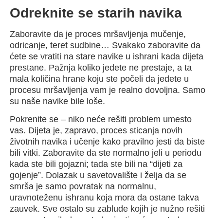
Odreknite se starih navika
Zaboravite da je proces mršavljenja mučenje,
odricanje, teret sudbine… Svakako zaboravite da
ćete se vratiti na stare navike u ishrani kada dijeta
prestane. Pažnja koliko jedete ne prestaje, a ta
mala količina hrane koju ste počeli da jedete u
procesu mršavljenja vam je realno dovoljna. Samo
su naše navike bile loše.
Pokrenite se – niko neće rešiti problem umesto
vas. Dijeta je, zapravo, proces sticanja novih
životnih navika i učenje kako pravilno jesti da biste
bili vitki. Zaboravite da ste normalno jeli u periodu
kada ste bili gojazni; tada ste bili na “dijeti za
gojenje”. Dolazak u savetovalište i želja da se
smrša je samo povratak na normalnu,
uravnoteženu ishranu koja mora da ostane takva
zauvek. Sve ostalo su zablude kojih je nužno rešiti