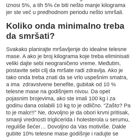
iznosi 5%, a tih 5% će biti nešto manje kilograma
jer ste već u predhodnom periodu nešto smršali.
Koliko onda minimalno treba
da smršati?
Svakako planirajte mršavljenje do idealne telesne
mase. A ako je broj kilograma koje treba eliminisati
veliki dajte sebi neograničeno vreme. Međutim,
postavite sebi cilj da mršate radi zdravlja. Ako je
tako onda treba znati da se vrlo uspešnim smatra,
a ima zdravstvene benefite, gubitak od 10 %
telesne mase na godišnjem nivou. Da opet
pojasnim brojevima, ako ste imali 100 kg i za
godinu dana oslabili 10 kg to je odlično. “Zašto? Pa
to je malo!!!” Ne, dovoljno je da obori krvni pritisak,
smanji vrednosti triglicerida i holesterola u serumu,
reguliše šećer… Dovoljno da Vas motiviše. Dakle
gubite 10% telesne mase godišnje i radujte se