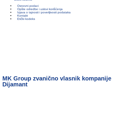
Osnovni podaci
Opšte odredbe i uslovi korišćenja
Izjava o tajnosti i poverljivosti podataka
Kontakt
Etički kodeks
MK Group zvanično vlasnik kompanije
Dijamant