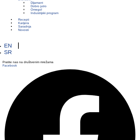
Dijamant
Dobro jutro
Omegol
Industrijski program
Recepti
Karijera
Saradnja
Novosti
EN
SR
Pratite nas na društvenim mrežama
Facebook