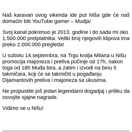
Naš karavan ovog vikenda ide put Niša gde će naš
domaćin biti YouTube gamer – Mudja!
Svoj kanal pokrenuo je 2013. godine i do sada mi oko
1.500.000 pretplatnika. Veliki broj njegovih klipova ima
preko 2.000.000 pregleda!
U subotu 14.septembra, na Trgu kralja Milana u Nišu
promocija majoneza i preliva počinje od 17h, nakon
toga od 18h Muđa bira, a zatim i izvodi na binu 5
takmičara, koji će se takmičiti u pogađanju
Dijamantovih preliva i majoneza sa ukusima.
Ne propustite još jedan legendarni dogadjaj i priliku da
osvojite sjajne nagrade.
Vidimo se u Nišu!