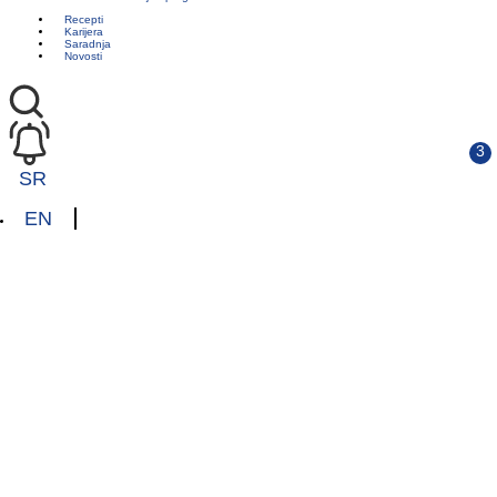
Recepti
Karijera
Saradnja
Novosti
SR
EN