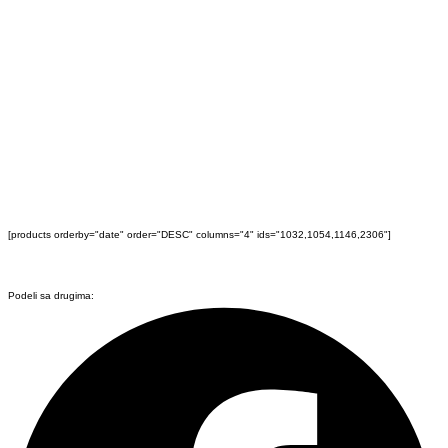
[products orderby="date" order="DESC" columns="4" ids="1032,1054,1146,2306"]
Podeli sa drugima: