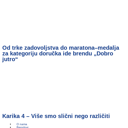
Od trke zadovoljstva do maratona–medalja
za kategoriju doručka ide brendu „Dobro
jutro“
Karika 4 – Više smo slični nego različiti
O nama
Brendovi