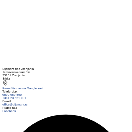
Dijamant doo Zrenjanin
Temišvarski drum 14,
23101 Zrenjanin,
Srbija
Pronađite nas na Google karti
Telefon/fax
0800 050 500
+381 23 551 001
E-mail
office@dijamant.rs
Pratite nas
Facebook