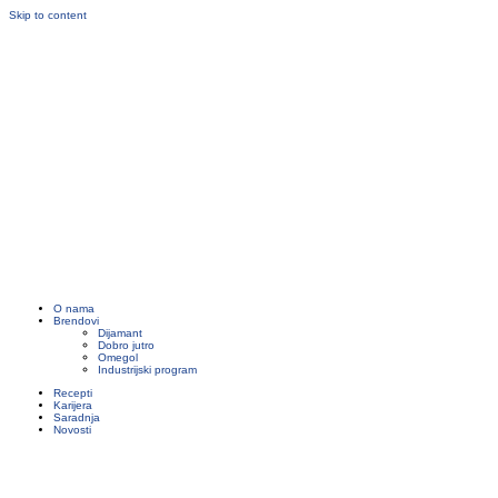
Skip to content
O nama
Brendovi
Dijamant
Dobro jutro
Omegol
Industrijski program
Recepti
Karijera
Saradnja
Novosti