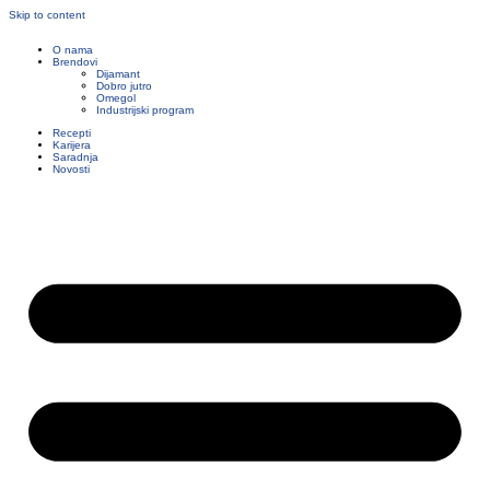
Skip to content
O nama
Brendovi
Dijamant
Dobro jutro
Omegol
Industrijski program
Recepti
Karijera
Saradnja
Novosti