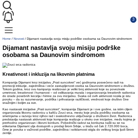
Home
/
Novosti
/
Dijamant nastavlja svoju misiju podrške osobama sa Daunovim sindromom
Dijamant nastavlja svoju misiju podrške
osobama sa Daunovim sindromom
Kreativnost i inkluzija na likovnim platnima
Kompanija Dijamant kroz inicijativu „Prati suncokret“ već godinama posvećeno radi na
promociji inkluzije, zajedništva i veće zastupljenosti osoba sa Daunovim sindromom u društvu.
Tokom godina, kroz ovu kampanju realizovan je veliki broj aktivnosti koje su povezivale
umetnost, kreativnost i humanost – od oslikavanja murala i organizovanja kreativnih radionica
do izrade posebnih kecelja i himne za ovu inicijativu. Svaka od ovih aktivnosti nosila je istu
poruku – da su razumevanje, podrška i prihvatanje različitosti, vrednosti koje društvo čine
snažnijim i boljim za sve.
Kao nastavak inicijative „Prati suncokret“, kompanija Dijamant je i ove godine, sa istim ciljem
organizovala likovnu radionicu u kafiću Zvuci srca, mestu koje pruža podršku osobama sa
smetnjama u razvoju kroz njihov rad i svakodnevno uključivanje u društveni život. Radionica
predstavlja nastavak aktivnosti koje kompanija realizuje u okviru ove inicijative, među kojima je
prethodno organizovan i likovni konkurs. Pobednički radovi sa konkursa našli su se na
etiketama Dijamant ulja dostupnih u prodaji širom Srbije, u tiražu od čak 2.720.000 boca,
čime je poruka o važnosti podrške, zajedništva i solidarnosti stigla do velikog broja ljudi širom
zemlje.