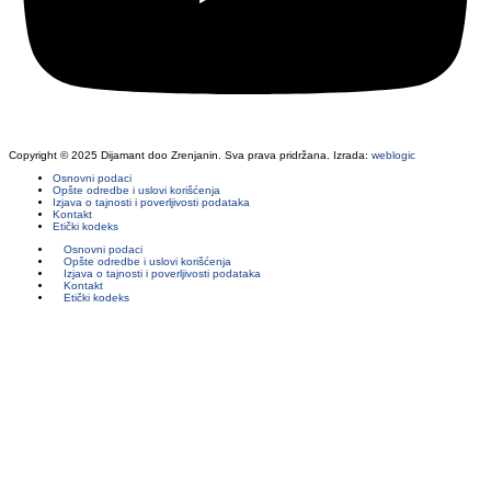
Copyright © 2025 Dijamant doo Zrenjanin. Sva prava pridržana. Izrada:
weblogic
Osnovni podaci
Opšte odredbe i uslovi korišćenja
Izjava o tajnosti i poverljivosti podataka
Kontakt
Etički kodeks
Osnovni podaci
Opšte odredbe i uslovi korišćenja
Izjava o tajnosti i poverljivosti podataka
Kontakt
Etički kodeks