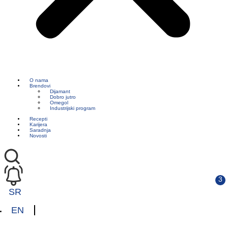
O nama
Brendovi
Dijamant
Dobro jutro
Omegol
Industrijski program
Recepti
Karijera
Saradnja
Novosti
SR
EN