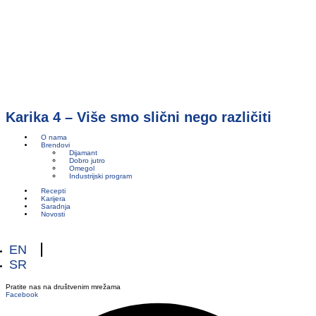
Karika 4 – Više smo slični nego različiti
O nama
Brendovi
Dijamant
Dobro jutro
Omegol
Industrijski program
Recepti
Karijera
Saradnja
Novosti
EN
SR
Pratite nas na društvenim mrežama
Facebook