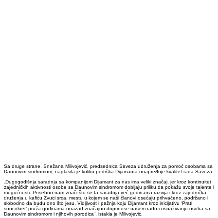
Sa druge strane, Snežana Milivojević, predsednica Saveza udruženja za pomoć osobama sa
Daunovim sindromom, naglasila je koliko podrška Dijamanta unapređuje kvalitet rada Saveza.
„Dugogodišnja saradnja sa kompanijom Dijamant za nas ima veliki značaj, jer kroz kontinuitet
zajedničkih aktivnosti osobe sa Daunovim sindromom dobijaju priliku da pokažu svoje talente i
mogućnosti. Posebno nam znači što se ta saradnja već godinama razvija i kroz zajednička
druženja u kafiću Zvuci srca, mestu u kojem se naši članovi osećaju prihvaćeno, podržano i
slobodno da budu ono što jesu. Vidljivost i pažnja koju Dijamant kroz inicijativu ‘Prati
suncokret’ pruža godinama unazad značajno doprinose našem radu i osnaživanju osoba sa
Daunovim sindromom i njihovih porodica“, istakla je Milivojević.