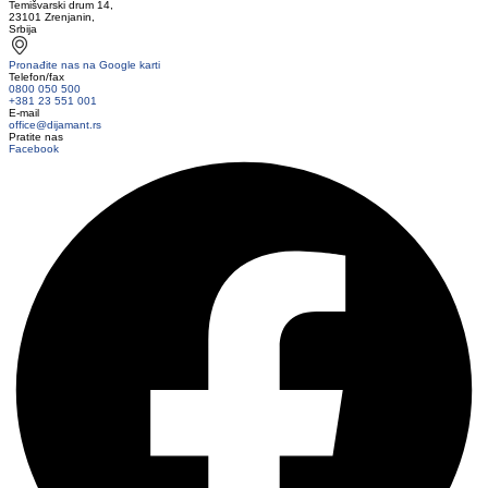
Temišvarski drum 14,
23101 Zrenjanin,
Srbija
Pronađite nas na Google karti
Telefon/fax
0800 050 500
+381 23 551 001
E-mail
office@dijamant.rs
Pratite nas
Facebook