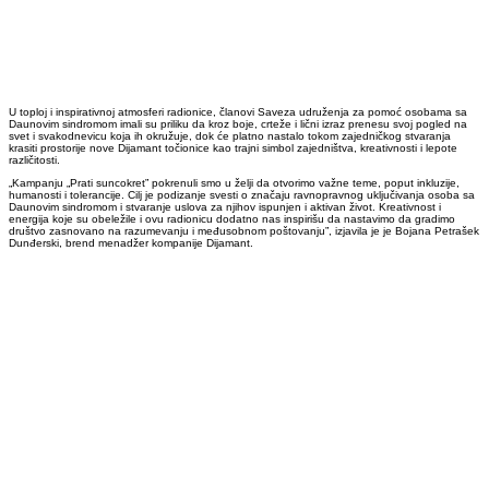
U toploj i inspirativnoj atmosferi radionice, članovi Saveza udruženja za pomoć osobama sa
Daunovim sindromom imali su priliku da kroz boje, crteže i lični izraz prenesu svoj pogled na
svet i svakodnevicu koja ih okružuje, dok će platno nastalo tokom zajedničkog stvaranja
krasiti prostorije nove Dijamant točionice kao trajni simbol zajedništva, kreativnosti i lepote
različitosti.
„Kampanju „Prati suncokret” pokrenuli smo u želji da otvorimo važne teme, poput inkluzije,
humanosti i tolerancije. Cilj je podizanje svesti o značaju ravnopravnog uključivanja osoba sa
Daunovim sindromom i stvaranje uslova za njihov ispunjen i aktivan život. Kreativnost i
energija koje su obeležile i ovu radionicu dodatno nas inspirišu da nastavimo da gradimo
društvo zasnovano na razumevanju i međusobnom poštovanju”, izjavila je je Bojana Petrašek
Dunđerski, brend menadžer kompanije Dijamant.