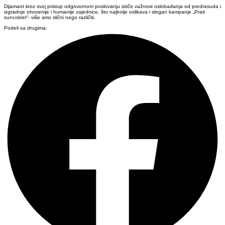
Dijamant kroz svoj pristup odgovornom poslovanju ističe važnost oslobađanja od predrasuda i
izgradnje otvorenije i humanije zajednice, što najbolje oslikava i slogan kampanje „Prati
suncokret”- više smo slični nego različiti.
Podeli sa drugima: