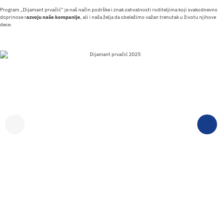
Program „Dijamant prvačić“ je naš način podrške i znak zahvalnosti roditeljima koji svakodnevno
doprinose r
azvoju naše kompanije
, ali i naša želja da obeležimo važan trenutak u životu njihove
dece.