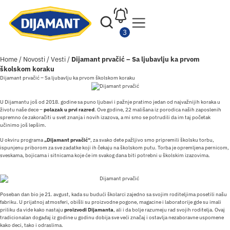
Home
/
Novosti
/
Vesti
/
Dijamant prvačić – Sa ljubavlju ka prvom
školskom koraku
Dijamant prvačić – Sa ljubavlju ka prvom školskom koraku
U Dijamantu još od 2018. godine sa puno ljubavi i pažnje pratimo jedan od najvažnijih koraka u
životu naše dece –
polazak u prvi razred
. Ove godine, 22 mališana iz porodica naših zaposlenih
spremno će zakoračiti u svet znanja i novih izazova, a mi smo se potrudili da im taj početak
učinimo još lepšim.
U okviru programa
„Dijamant prvačić“
, za svako dete pažljivo smo pripremili školsku torbu,
ispunjenu priborom za sve zadatke koji ih čekaju na školskom putu. Torba je opremljena pernicom,
sveskama, bojicama i sitnicama koje će im svakog dana biti potrebni u školskim izazovima.
Poseban dan bio je 21. avgust, kada su budući školarci zajedno sa svojim roditeljima posetili našu
fabriku. U prijatnoj atmosferi, obišli su proizvodne pogone, magacine i laboratorije gde su imali
priliku da vide kako nastaju
proizvodi Dijamanta
, ali i da bolje razumeju rad svojih roditelja. Ovaj
tradicionalan događaj iz godine u godinu dobija sve veći značaj i ostavlja nezaboravne uspomene
kako deci, tako i odraslima.