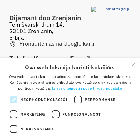
Dijamant doo Zrenjanin
Temišvarski drum 14,
23101 Zrenjanin,
Srbija
Pronađite nas na Google karti
Telefon/fax
E-mail
×
Ova web lokacija koristi kolačiće.
0800 050 500
office@dijamant.rs
Ova web lokacija koristi kolačiće za poboljšanje korisničkog iskustva.
+381 23 551 001
Korišćenjem web stranice prihvatate sve kolačiće u skladu sa našom
politikom kolačića.
Izjava o tajnosti i poverljivosti podataka
Pratite nas
NEOPHODNI KOLAČIĆI
PERFORMANSE
MARKETING
FUNKCIONALNOST
Copyright © 2025 Dijamant doo Zrenjanin. Sva prava
NERAZVRSTANO
pridržana. Izrada:
weblogic
Osnovni podaci
Opšte odredbe i uslovi korišćenja