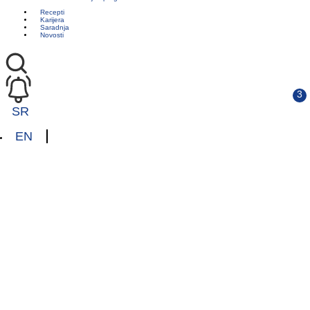
Recepti
Karijera
Saradnja
Novosti
SR
EN