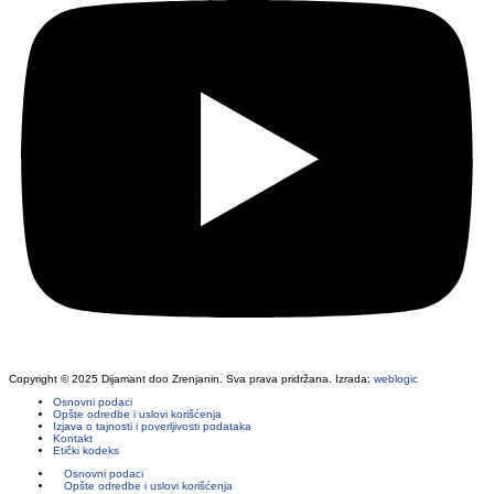
Copyright © 2025 Dijamant doo Zrenjanin. Sva prava pridržana. Izrada:
weblogic
Osnovni podaci
Opšte odredbe i uslovi korišćenja
Izjava o tajnosti i poverljivosti podataka
Kontakt
Etički kodeks
Osnovni podaci
Opšte odredbe i uslovi korišćenja