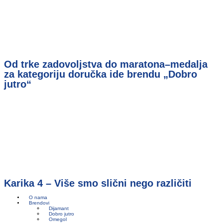
Od trke zadovoljstva do maratona–medalja
za kategoriju doručka ide brendu „Dobro
jutro“
Karika 4 – Više smo slični nego različiti
O nama
Brendovi
Dijamant
Dobro jutro
Omegol