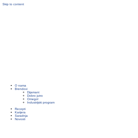
Skip to content
O nama
Brendovi
Dijamant
Dobro jutro
Omegol
Industrijski program
Recepti
Karijera
Saradnja
Novosti