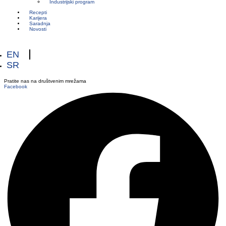
Industrijski program
Recepti
Karijera
Saradnja
Novosti
EN
SR
Pratite nas na društvenim mrežama
Facebook