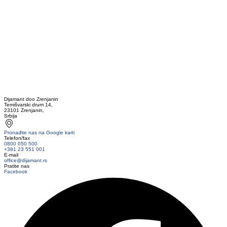
Dijamant doo Zrenjanin
Temišvarski drum 14,
23101 Zrenjanin,
Srbija
Pronađite nas na Google karti
Telefon/fax
0800 050 500
+381 23 551 001
E-mail
office@dijamant.rs
Pratite nas
Facebook