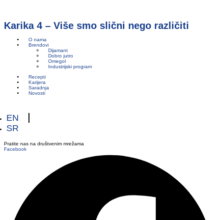
Karika 4 – Više smo slični nego različiti
O nama
Brendovi
Dijamant
Dobro jutro
Omegol
Industrijski program
Recepti
Karijera
Saradnja
Novosti
EN
SR
Pratite nas na društvenim mrežama
Facebook