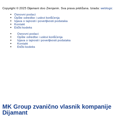
Copyright © 2025 Dijamant doo Zrenjanin. Sva prava pridržana. Izrada:
weblogic
Osnovni podaci
Opšte odredbe i uslovi korišćenja
Izjava o tajnosti i poverljivosti podataka
Kontakt
Etički kodeks
Osnovni podaci
Opšte odredbe i uslovi korišćenja
Izjava o tajnosti i poverljivosti podataka
Kontakt
Etički kodeks
MK Group zvanično vlasnik kompanije
Dijamant