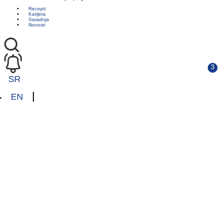
Recepti
Karijera
Saradnja
Novosti
SR
EN