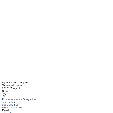
Dijamant doo Zrenjanin
Temišvarski drum 14,
23101 Zrenjanin,
Srbija
Pronađite nas na Google karti
Telefon/fax
0800 050 500
+381 23 551 001
E-mail