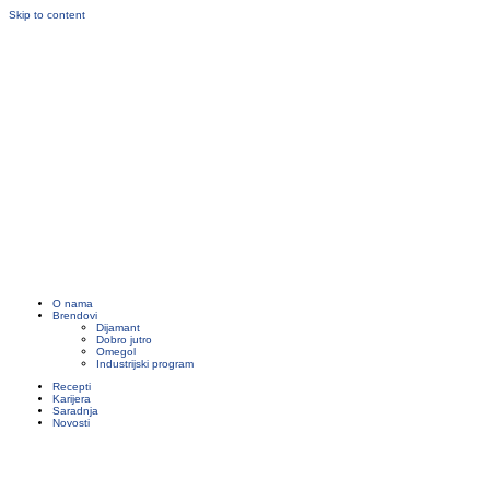
Skip to content
O nama
Brendovi
Dijamant
Dobro jutro
Omegol
Industrijski program
Recepti
Karijera
Saradnja
Novosti