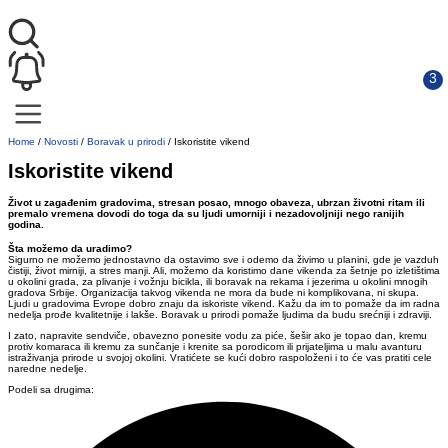
Home
/
Novosti
/
Boravak u prirodi
/
Iskoristite vikend
Iskoristite vikend
Život u zagađenim gradovima, stresan posao, mnogo obaveza, ubrzan životni ritam ili
premalo vremena dovodi do toga da su ljudi umorniji i nezadovoljniji nego ranijih
godina.
Šta možemo da uradimo?
Sigurno ne možemo jednostavno da ostavimo sve i odemo da živimo u planini, gde je vazduh
čistiji, život mirniji, a stres manji. Ali, možemo da koristimo dane vikenda za šetnje po izletištima
u okolini grada, za plivanje i vožnju bicikla, ili boravak na rekama i jezerima u okolini mnogih
gradova Srbije. Organizacija takvog vikenda ne mora da bude ni komplikovana, ni skupa.
Ljudi u gradovima Evrope dobro znaju da iskoriste vikend. Kažu da im to pomaže da im radna
nedelja prođe kvalitetnije i lakše. Boravak u prirodi pomaže ljudima da budu srećniji i zdraviji.
I zato, napravite sendviče, obavezno ponesite vodu za piće, šešir ako je topao dan, kremu
protiv komaraca ili kremu za sunčanje i krenite sa porodicom ili prijateljima u malu avanturu
istraživanja prirode u svojoj okolini. Vratićete se kući dobro raspoloženi i to će vas pratiti cele
naredne nedelje.
Podeli sa drugima: