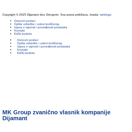
Copyright © 2025 Dijamant doo Zrenjanin. Sva prava pridržana. Izrada:
weblogic
Osnovni podaci
Opšte odredbe i uslovi korišćenja
Izjava o tajnosti i poverljivosti podataka
Kontakt
Etički kodeks
Osnovni podaci
Opšte odredbe i uslovi korišćenja
Izjava o tajnosti i poverljivosti podataka
Kontakt
Etički kodeks
MK Group zvanično vlasnik kompanije
Dijamant