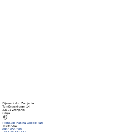
Dijamant doo Zrenjanin
Temišvarski drum 14,
23101 Zrenjanin,
Srbija
Pronađite nas na Google karti
Telefon/fax
0800 050 500