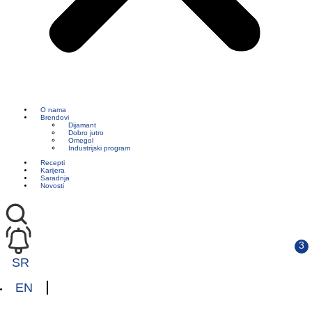
O nama
Brendovi
Dijamant
Dobro jutro
Omegol
Industrijski program
Recepti
Karijera
Saradnja
Novosti
SR
EN