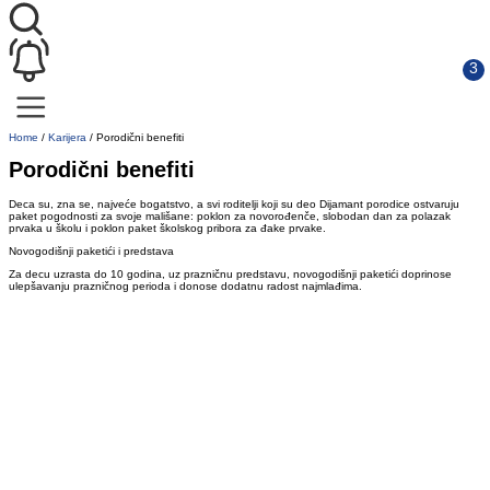
Home
/
Karijera
/
Porodični benefiti
Porodični benefiti
Deca su, zna se, najveće bogatstvo, a svi roditelji koji su deo Dijamant porodice ostvaruju
paket pogodnosti za svoje mališane: poklon za novorođenče, slobodan dan za polazak
prvaka u školu i poklon paket školskog pribora za đake prvake.
Novogodišnji paketići i predstava
Za decu uzrasta do 10 godina, uz prazničnu predstavu, novogodišnji paketići doprinose
ulepšavanju prazničnog perioda i donose dodatnu radost najmlađima.