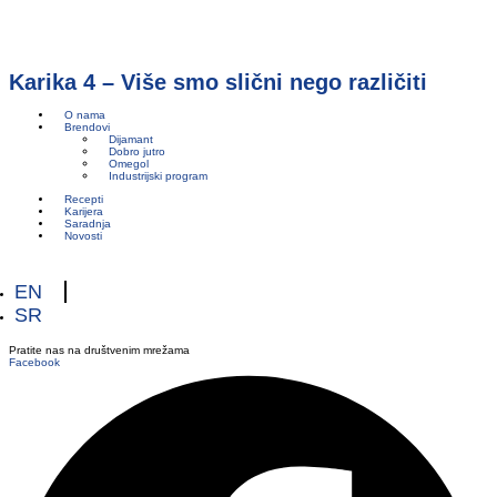
Karika 4 – Više smo slični nego različiti
O nama
Brendovi
Dijamant
Dobro jutro
Omegol
Industrijski program
Recepti
Karijera
Saradnja
Novosti
EN
SR
Pratite nas na društvenim mrežama
Facebook