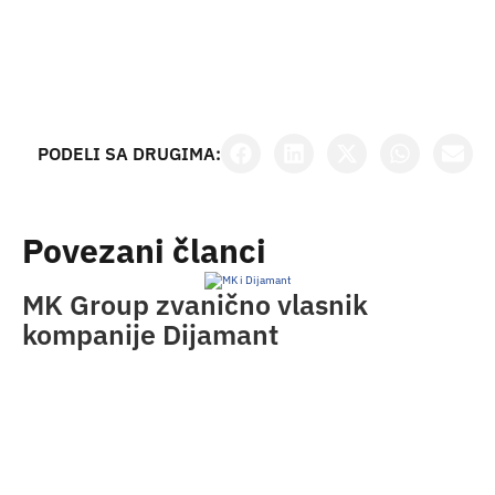
PODELI SA DRUGIMA:
Povezani članci
MK Group zvanično vlasnik
kompanije Dijamant
O
m