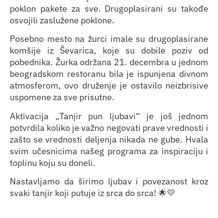
poklon pakete za sve. Drugoplasirani su takođe
osvojili zaslužene poklone.
Posebno mesto na žurci imale su drugoplasirane
komšije iz Ševarica, koje su dobile poziv od
pobednika. Žurka održana 21. decembra u jednom
beogradskom restoranu bila je ispunjena divnom
atmosferom, ovo druženje je ostavilo neizbrisive
uspomene za sve prisutne.
Aktivacija „Tanjir pun ljubavi“ je još jednom
potvrdila koliko je važno negovati prave vrednosti i
zašto se vrednosti deljenja nikada ne gube. Hvala
svim učesnicima našeg programa za inspiraciju i
toplinu koju su doneli.
Nastavljamo da širimo ljubav i povezanost kroz
svaki tanjir koji putuje iz srca do srca! 🌟💛