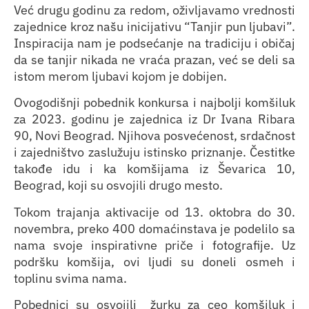
Već drugu godinu za redom, oživljavamo vrednosti
zajednice kroz našu inicijativu “Tanjir pun ljubavi”.
Inspiracija nam je podsećanje na tradiciju i običaj
da se tanjir nikada ne vraća prazan, već se deli sa
istom merom ljubavi kojom je dobijen.
Ovogodišnji pobednik konkursa i najbolji komšiluk
za 2023. godinu je zajednica iz Dr Ivana Ribara
90, Novi Beograd. Njihova posvećenost, srdačnost
i zajedništvo zaslužuju istinsko priznanje. Čestitke
takođe idu i ka komšijama iz Ševarica 10,
Beograd, koji su osvojili drugo mesto.
Tokom trajanja aktivacije od 13. oktobra do 30.
novembra, preko 400 domaćinstava je podelilo sa
nama svoje inspirativne priče i fotografije. Uz
podršku komšija, ovi ljudi su doneli osmeh i
toplinu svima nama.
Pobednici su osvojili žurku za ceo komšiluk i