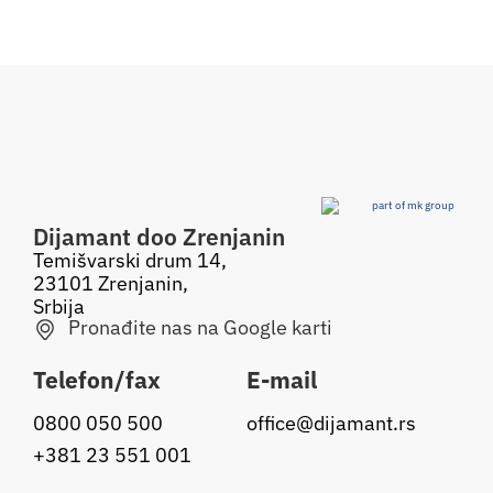
b
Dijamant doo Zrenjanin
Temišvarski drum 14,
23101 Zrenjanin,
Srbija
Pronađite nas na Google karti
Telefon/fax
E-mail
0800 050 500
office@dijamant.rs
+381 23 551 001