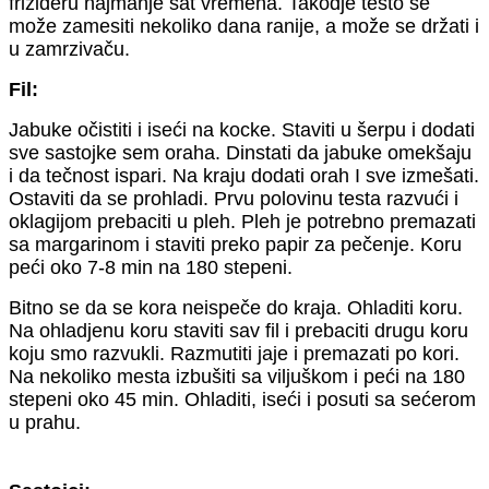
frižideru najmanje sat vremena. Takodje testo se
može zamesiti nekoliko dana ranije, a može se držati i
u zamrzivaču.
Fil:
Jabuke očistiti i iseći na kocke. Staviti u šerpu i dodati
sve sastojke sem oraha. Dinstati da jabuke omekšaju
i da tečnost ispari. Na kraju dodati orah I sve izmešati.
Ostaviti da se prohladi. Prvu polovinu testa razvući i
oklagijom prebaciti u pleh. Pleh je potrebno premazati
sa margarinom i staviti preko papir za pečenje. Koru
peći oko 7-8 min na 180 stepeni.
Bitno se da se kora neispeče do kraja. Ohladiti koru.
Na ohladjenu koru staviti sav fil i prebaciti drugu koru
koju smo razvukli. Razmutiti jaje i premazati po kori.
Na nekoliko mesta izbušiti sa viljuškom i peći na 180
stepeni oko 45 min. Ohladiti, iseći i posuti sa sećerom
u prahu.