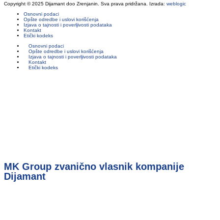
Copyright © 2025 Dijamant doo Zrenjanin. Sva prava pridržana. Izrada:
weblogic
Osnovni podaci
Opšte odredbe i uslovi korišćenja
Izjava o tajnosti i poverljivosti podataka
Kontakt
Etički kodeks
Osnovni podaci
Opšte odredbe i uslovi korišćenja
Izjava o tajnosti i poverljivosti podataka
Kontakt
Etički kodeks
MK Group zvanično vlasnik kompanije
Dijamant