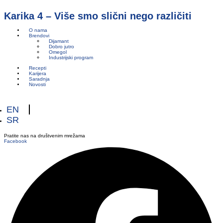
Karika 4 – Više smo slični nego različiti
O nama
Brendovi
Dijamant
Dobro jutro
Omegol
Industrijski program
Recepti
Karijera
Saradnja
Novosti
EN
SR
Pratite nas na društvenim mrežama
Facebook