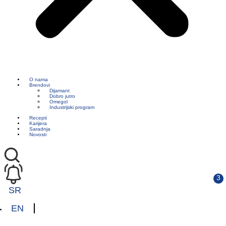
O nama
Brendovi
Dijamant
Dobro jutro
Omegol
Industrijski program
Recepti
Karijera
Saradnja
Novosti
SR
EN