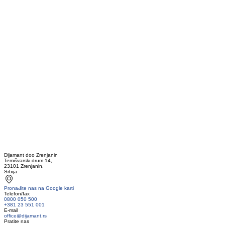
Dijamant doo Zrenjanin
Temišvarski drum 14,
23101 Zrenjanin,
Srbija
Pronađite nas na Google karti
Telefon/fax
0800 050 500
+381 23 551 001
E-mail
office@dijamant.rs
Pratite nas