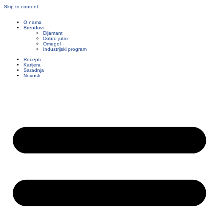
Skip to content
O nama
Brendovi
Dijamant
Dobro jutro
Omegol
Industrijski program
Recepti
Karijera
Saradnja
Novosti