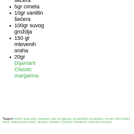
secera
5gr cimeta
10gr vanillin
šećera
100gr suvog
groždja
150 gr
mlevenih
oraha
20gr
Dijamant
Classic
margarina
Tagged
kolači
,
lenja pita
,
margarin
,
pita od jabuka
,
poslastičar
,
poslastice
,
recept
,
sitni kolaci
,
stoni
,
tradicionalni kolač
,
ukusno
,
zdravko
,
Zdravko Gavrilović
,
zdravkovi recepti