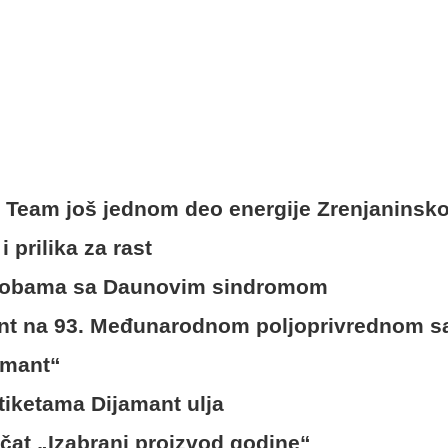
g Team još jednom deo energije Zrenjaninsk
i prilika za rast
 osobama sa Daunovim sindromom
mant na 93. Međunarodnom poljoprivrednom
amant“
iketama Dijamant ulja
ečat „Izabrani proizvod godine“