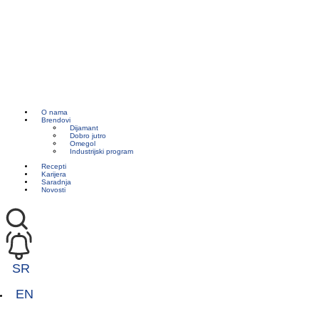
O nama
Brendovi
Dijamant
Dobro jutro
Omegol
Industrijski program
Recepti
Karijera
Saradnja
Novosti
SR
EN