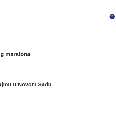
og maratona
 sajmu u Novom Sadu