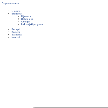
Skip to content
O nama
Brendovi
Dijamant
Dobro jutro
Omegol
Industrijski program
Recepti
Karijera
Saradnja
Novosti