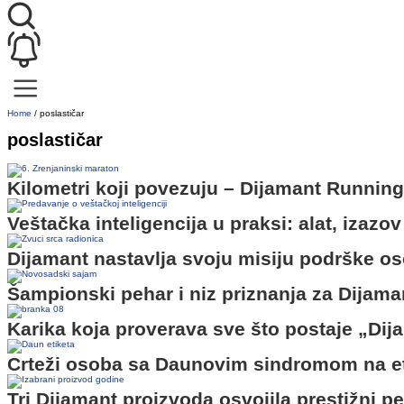
Home
/
poslastičar
poslastičar
Kilometri koji povezuju – Dijamant Runnin
Veštačka inteligencija u praksi: alat, izazov 
Dijamant nastavlja svoju misiju podrške
Šampionski pehar i niz priznanja za Dija
Karika koja proverava sve što postaje „Dij
Crteži osoba sa Daunovim sindromom na et
Tri Dijamant proizvoda osvojila prestižni p