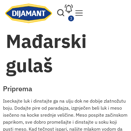
Mađarski
gulaš
Priprema
Iseckajte luk i dinstajte ga na ulju dok ne dobije zlatnožutu
boju. Dodajte pire od paradajza, izgnječen beli luk i meso
isečeno na kocke srednje veličine. Meso pospite začinskom
paprikom, sve dobro promešajte i dinstajte u soku koji
pusti meso. Kad tečnost ispari, nalijte mlakom vodom da