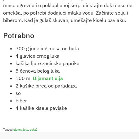
meso ogrezne i u poklopljenoj šerpi dinstajte dok meso ne
omekša, po potrebi dodajući mlaku vodu. Začinite solju i
biberom. Kad je gulaš skuvan, umešajte kiselu pavlaku.
Potrebno
700 g junećeg mesa od buta
4 glavice crnog luka
kašika ljute začinske paprike
5 čenova belog luka
100 ml
Dijamant ulja
2 kašike pirea od paradajza
so
biber
4 kašike kisele pavlake
Tagged
glavna jela
,
gulaš