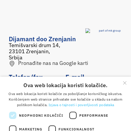
Dijamant doo Zrenjanin
Temišvarski drum 14,
23101 Zrenjanin,
Srbija
Pronađite nas na Google karti
Telefon/fax
E-mail
×
Ova web lokacija koristi kolačiće.
0800 050 500
office@dijamant.rs
Ova web lokacija koristi kolačiće za poboljšanje korisničkog iskustva.
+381 23 551 001
Korišćenjem web stranice prihvatate sve kolačiće u skladu sa našom
politikom kolačića.
Izjava o tajnosti i poverljivosti podataka
Pratite nas
NEOPHODNI KOLAČIĆI
PERFORMANSE
MARKETING
FUNKCIONALNOST