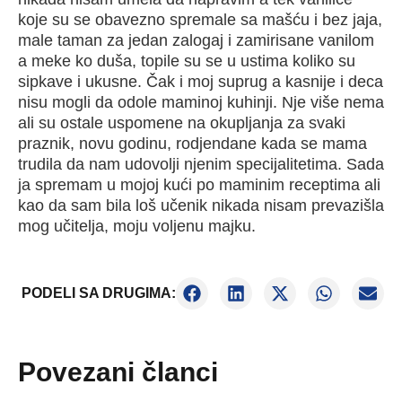
koje su se obavezno spremale sa mašću i bez jaja,
male taman za jedan zalogaj i zamirisane vanilom
a meke ko duša, topile su se u ustima koliko su
sipkave i ukusne. Čak i moj suprug a kasnije i deca
nisu mogli da odole maminoj kuhinji. Nje više nema
ali su ostale uspomene na okupljanja za svaki
praznik, novu godinu, rodjendane kada se mama
trudila da nam udovolji njenim specijalitetima. Sada
ja spremam u mojoj kući po maminim receptima ali
kao da sam bila loš učenik nikada nisam prevazišla
mog učitelja, moju voljenu majku.
PODELI SA DRUGIMA:
Povezani članci