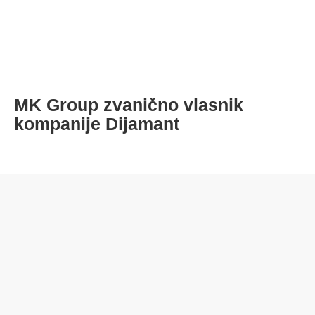
MK Group zvanično vlasnik
O
kompanije Dijamant
m
d