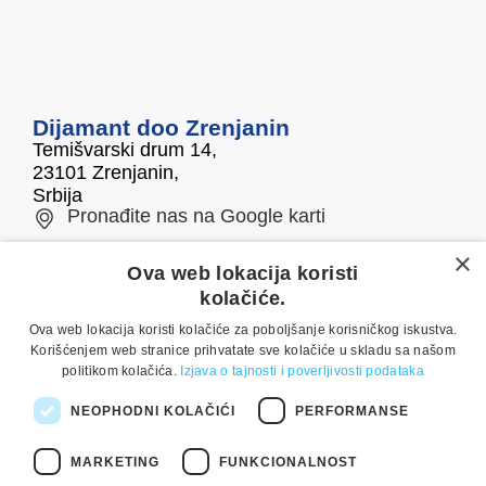
Dijamant doo Zrenjanin
Temišvarski drum 14,
23101 Zrenjanin,
Srbija
Pronađite nas na Google karti
×
Telefon/fax
E-mail
Ova web lokacija koristi
kolačiće.
0800 050 500
office@dijamant.rs
Ova web lokacija koristi kolačiće za poboljšanje korisničkog iskustva.
+381 23 551 001
Korišćenjem web stranice prihvatate sve kolačiće u skladu sa našom
politikom kolačića.
Izjava o tajnosti i poverljivosti podataka
Pratite nas
NEOPHODNI KOLAČIĆI
PERFORMANSE
MARKETING
FUNKCIONALNOST