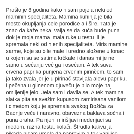
Prošlo je 8 godina kako nisam pojela neki od
maminih specijaliteta. Mamina kuhinja je bila
mesto okupljanja cele porodice a i šire. Tata je
znao da kaže neka, valja se da kuća bude puna
dok je moja mama imala ruke u testu ili je
spremala neki od njenih specijaliteta. Miris mamine
sarme, koje su bile male i uredno složene u lonac
u kojem su se satima krčkale i danas mi je ne
samo u sećanju već ga i osećam. A tek suva
crvena paprika punjena crvenim pirinčem, to sam
ja tako zvala jer je u pirinač stavljala alevu papriku,
i pečena u glinenom djuveču je bilo moje naj
omiljenije jelo. Jela sam i davila se. A tek mamina
slatka pita sa svežim kupusom zamirisana vanilom
i cimetom koju je spremala svakog Božića za
Badnje veče i naravno, obavezna baklava sočna i
puna oraha. Pa njeni mirišljavi medenjaci sa
medom, razna testa, kolači. Štrudla kakvu ja
nikada nisam umela da napravim a tek vanilice