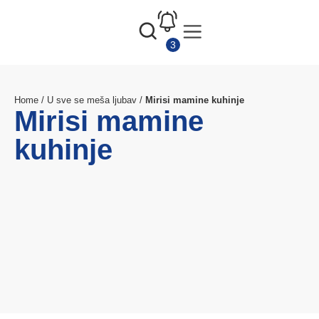
Home
/
U sve se meša ljubav
/
Mirisi mamine kuhinje
Mirisi mamine
kuhinje