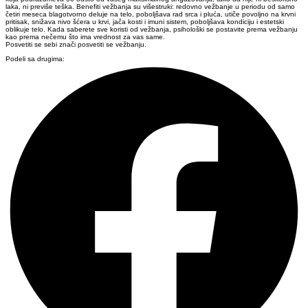
laka, ni previše teška. Benefiti vežbanja su višestruki: redovno vežbanje u periodu od samo
četiri meseca blagotvorno deluje na telo, poboljšava rad srca i pluća, utiče povoljno na krvni
pritisak, snižava nivo šćera u krvi, jača kosti i imuni sistem, poboljšava kondiciju i estetski
oblikuje telo. Kada saberete sve koristi od vežbanja, psihološki se postavite prema vežbanju
kao prema nečemu što ima vrednost za vas same.
Posvetiti se sebi znači posvetiti se vežbanju.
Podeli sa drugima: