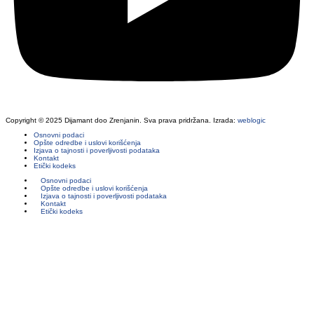
Copyright © 2025 Dijamant doo Zrenjanin. Sva prava pridržana. Izrada:
weblogic
Osnovni podaci
Opšte odredbe i uslovi korišćenja
Izjava o tajnosti i poverljivosti podataka
Kontakt
Etički kodeks
Osnovni podaci
Opšte odredbe i uslovi korišćenja
Izjava o tajnosti i poverljivosti podataka
Kontakt
Etički kodeks