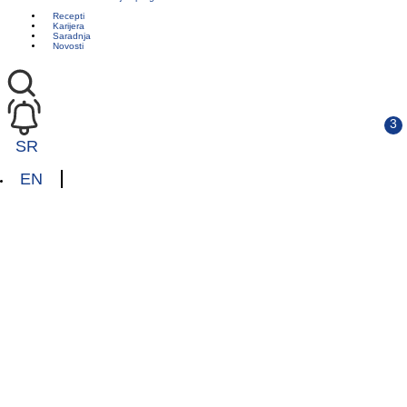
Recepti
Karijera
Saradnja
Novosti
SR
EN