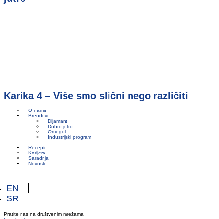
Karika 4 – Više smo slični nego različiti
O nama
Brendovi
Dijamant
Dobro jutro
Omegol
Industrijski program
Recepti
Karijera
Saradnja
Novosti
EN
SR
Pratite nas na društvenim mrežama