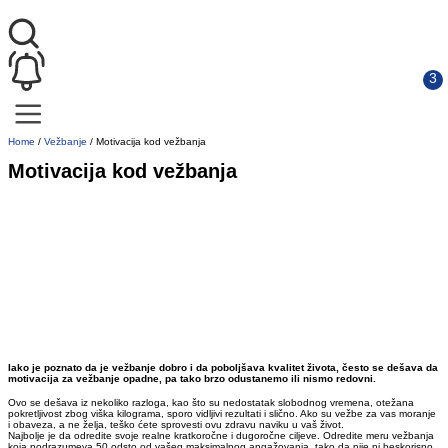
Home
/
Vežbanje
/
Motivacija kod vežbanja
Motivacija kod vežbanja
Iako je poznato da je vežbanje dobro i da poboljšava kvalitet života, često se dešava da
motivacija za vežbanje opadne, pa tako brzo odustanemo ili nismo redovni.
Ovo se dešava iz nekoliko razloga, kao što su nedostatak slobodnog vremena, otežana
pokretljivost zbog viška kilograma, sporo vidljivi rezultati i slično. Ako su vežbe za vas moranje
i obaveza, a ne želja, teško ćete sprovesti ovu zdravu naviku u vaš život.
Najbolje je da odredite svoje realne kratkoročne i dugoročne ciljeve. Odredite meru vežbanja
koja podrazumeva 50 odsto od vašeg maksimalnog angažovanja, tako da nije ni beskorisno