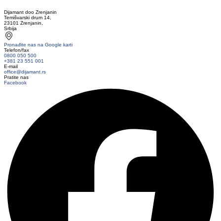
Dijamant doo Zrenjanin
Temišvarski drum 14,
23101 Zrenjanin,
Srbija
Pronađite nas na Google karti
Telefon/fax
0800 050 500
+381 23 551 001
E-mail
office@dijamant.rs
Pratite nas
Facebook