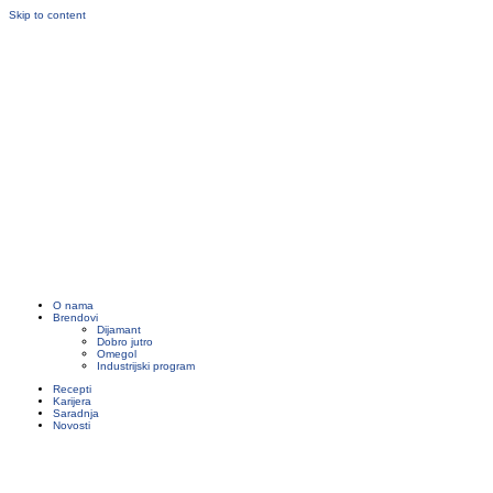
Skip to content
O nama
Brendovi
Dijamant
Dobro jutro
Omegol
Industrijski program
Recepti
Karijera
Saradnja
Novosti