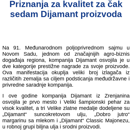
Priznanja za kvalitet za čak
sedam Dijamant proizvoda
Na 91. Međunarodnom poljoprivrednom sajmu u
Novom Sadu, jednom od značajnijih agro-biznis
događaja regiona, kompanija Dijamant osvojila je u
dve kategorije prestižne nagrade za svoje proizvode.
Ova manifestacija okuplja veliki broj izlagača iz
različitih zemalja sa ciljem podsticanja međudržavne i
privredne saradnje kompanija.
I ove godine kompanija Dijamant iz Zrenjanina
osvojila je prvo mesto i Veliki šampionski pehar za
visok kvalitet, a tri Velike zlatne medalje dodeljene su
„Dijamant“ suncokretovom ulju, „Dobro jutro“
margarinu sa mlekom i „Dijamant“ Classic Majonezu,
u robnoj grupi biljna ulja i srodni proizvodi.