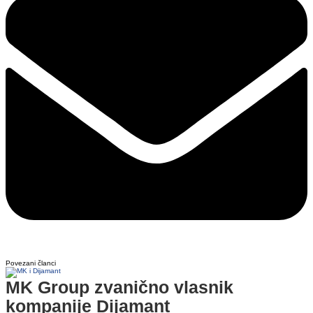
Povezani članci
MK Group zvanično vlasnik
kompanije Dijamant