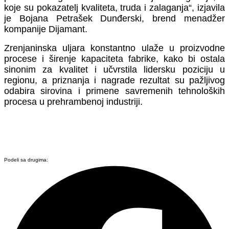
koje su pokazatelj kvaliteta, truda i zalaganja“, izjavila
je Bojana Petrašek Dunđerski, brend menadžer
kompanije Dijamant.
Zrenjaninska uljara konstantno ulaže u proizvodne
procese i širenje kapaciteta fabrike, kako bi ostala
sinonim za kvalitet i učvrstila lidersku poziciju u
regionu, a priznanja i nagrade rezultat su pažljivog
odabira sirovina i primene savremenih tehnoloških
procesa u prehrambenoj industriji.
Podeli sa drugima: