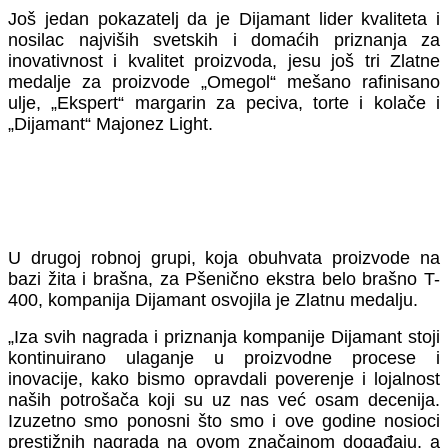
Još jedan pokazatelj da je Dijamant lider kvaliteta i
nosilac najviših svetskih i domaćih priznanja za
inovativnost i kvalitet proizvoda, jesu još tri Zlatne
medalje za proizvode „Omegol“ mešano rafinisano
ulje, „Ekspert“ margarin za peciva, torte i kolače i
„Dijamant“ Majonez Light.
U drugoj robnoj grupi, koja obuhvata proizvode na
bazi žita i brašna, za Pšenično ekstra belo brašno T-
400, kompanija Dijamant osvojila je Zlatnu medalju.
„Iza svih nagrada i priznanja kompanije Dijamant stoji
kontinuirano ulaganje u proizvodne procese i
inovacije, kako bismo opravdali poverenje i lojalnost
naših potrošača koji su uz nas već osam decenija.
Izuzetno smo ponosni što smo i ove godine nosioci
prestižnih nagrada na ovom značajnom događaju, a