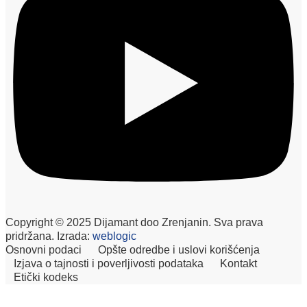
Copyright © 2025 Dijamant doo Zrenjanin. Sva prava
pridržana. Izrada:
weblogic
Osnovni podaci
Opšte odredbe i uslovi korišćenja
Izjava o tajnosti i poverljivosti podataka
Kontakt
Etički kodeks