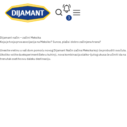
Home
/
Proizvodi
/
Dijamant
/
Način
/
Dijamant način – začini Meksika
Dijamant način – začini Meksika
Koja je tvoja prva asocijacija na Meksiko? Sunce, plaža i dobro začinjena hrana?
Unesite vrelinu u vaš dom pomoću novog Dijamant Način začina Meksika koji će probuditi sva čula.
Ukoliko volite da eksperimentišete u kuhinji, nova kombinacija slatko-ljutog ukusa će učiniti da na
trenutak osetite ovu daleku destinaciju.