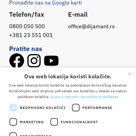
Pronađite nas na Google karti
Telefon/fax
E-mail
0800 050 500
office@dijamant.rs
+381 23 551 001
Pratite nas
×
Ova web lokacija koristi kolačiće.
Copyright © 2025 Dijamant doo Zrenjanin. Sva prava
Ova web lokacija koristi kolačiće za poboljšanje korisničkog iskustva.
pridržana. Izrada:
weblogic
Korišćenjem web stranice prihvatate sve kolačiće u skladu sa našom
Osnovni podaci
Opšte odredbe i uslovi korišćenja
politikom kolačića.
Izjava o tajnosti i poverljivosti podataka
Izjava o tajnosti i poverljivosti podataka
Kontakt
NEOPHODNI KOLAČIĆI
PERFORMANSE
Etički kodeks
MARKETING
FUNKCIONALNOST