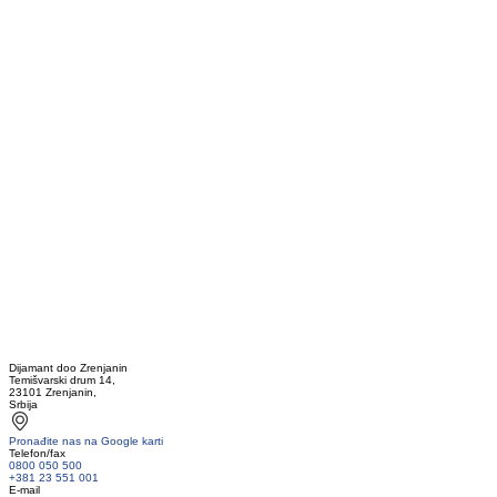
Dijamant doo Zrenjanin
Temišvarski drum 14,
23101 Zrenjanin,
Srbija
Pronađite nas na Google karti
Telefon/fax
0800 050 500
+381 23 551 001
E-mail