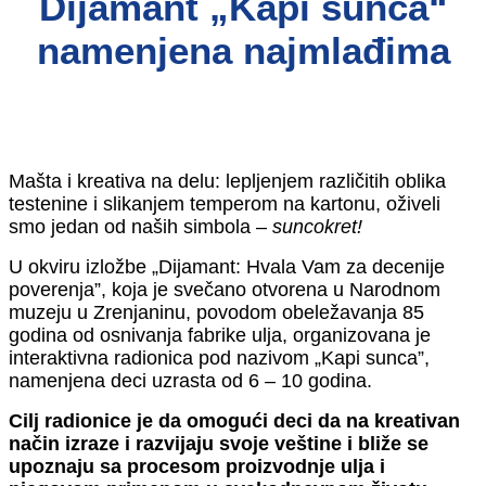
Dijamant „Kapi sunca“
namenjena najmlađima
Mašta i kreativa na delu: leplјenjem različitih oblika
testenine i slikanjem temperom na kartonu, oživeli
smo jedan od naših simbola –
suncokret!
U okviru izložbe „Dijamant: Hvala Vam za decenije
poverenja”, koja je svečano otvorena u Narodnom
muzeju u Zrenjaninu, povodom obeležavanja 85
godina od osnivanja fabrike ulja, organizovana je
interaktivna radionica pod nazivom „Kapi sunca”,
namenjena deci uzrasta od 6 – 10 godina.
Cilj radionice je da omogući deci da na kreativan
način izraze i razvijaju svoje veštine i bliže se
upoznaju sa procesom proizvodnje ulja i