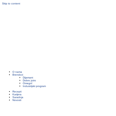
Skip to content
O nama
Brendovi
Dijamant
Dobro jutro
Omegol
Industrijski program
Recepti
Karijera
Saradnja
Novosti