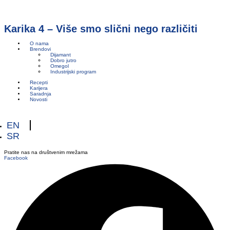
Karika 4 – Više smo slični nego različiti
O nama
Brendovi
Dijamant
Dobro jutro
Omegol
Industrijski program
Recepti
Karijera
Saradnja
Novosti
EN
SR
Pratite nas na društvenim mrežama
Facebook