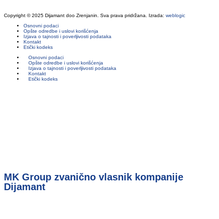
Copyright © 2025 Dijamant doo Zrenjanin. Sva prava pridržana. Izrada:
weblogic
Osnovni podaci
Opšte odredbe i uslovi korišćenja
Izjava o tajnosti i poverljivosti podataka
Kontakt
Etički kodeks
Osnovni podaci
Opšte odredbe i uslovi korišćenja
Izjava o tajnosti i poverljivosti podataka
Kontakt
Etički kodeks
MK Group zvanično vlasnik kompanije
Dijamant