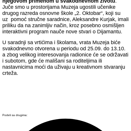
njegovom primenom u svakodnevnom životu
.
Juče smo u prostorijama Muzeja ugostili učenike
drugog razreda osnovne škole „2. Oktobar“, koji su
uz pomoć stručne saradnice, Aleksandre Kurjak, imali
priliku da na zanimljiv način, kroz posebno osmišljen
interaktivni program nauče nove stvari o Dijamantu.
U saradnji sa vrtićima i školama, vrata Muzeja biće
svakodnevno otvorena u periodu od 25.09. do 13.10.
a zbog velikog interesovanja radionice će se održavati
i subotom, gde će mališani sa roditeljima ili
nastavnicima moći da uživaju u kreativnom stvaranju
crteža.
Podeli sa drugima: