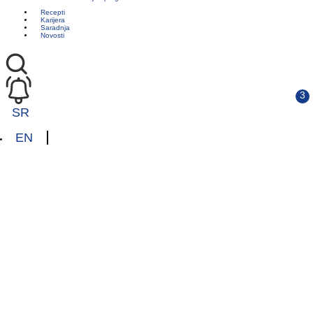
Recepti
Karijera
Saradnja
Novosti
SR
EN