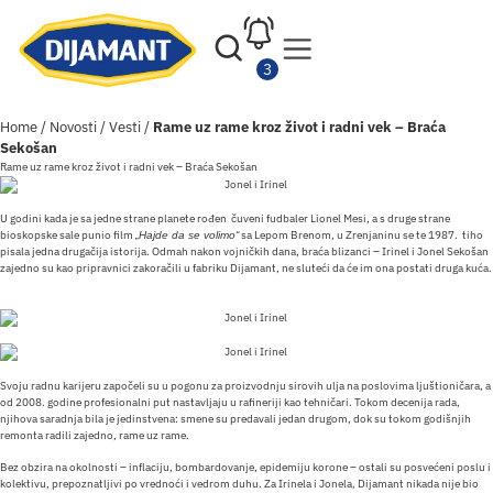
Home
/
Novosti
/
Vesti
/
Rame uz rame kroz život i radni vek – Braća
Sekošan
Rame uz rame kroz život i radni vek – Braća Sekošan
U godini kada je sa jedne strane planete rođen čuveni fudbaler Lionel Mesi, a s druge strane
bioskopske sale punio film
sa Lepom Brenom, u Zrenjaninu se te 1987. tiho
„Hajde da se volimo“
pisala jedna drugačija istorija. Odmah nakon vojničkih dana, braća blizanci – Irinel i Jonel Sekošan
zajedno su kao pripravnici zakoračili u fabriku Dijamant, ne sluteći da će im ona postati druga kuća.
Svoju radnu karijeru započeli su u pogonu za proizvodnju sirovih ulja na poslovima ljuštioničara, a
od 2008. godine profesionalni put nastavljaju u rafineriji kao tehničari. Tokom decenija rada,
njihova saradnja bila je jedinstvena: smene su predavali jedan drugom, dok su tokom godišnjih
remonta radili zajedno, rame uz rame.
Bez obzira na okolnosti – inflaciju, bombardovanje, epidemiju korone – ostali su posvećeni poslu i
kolektivu, prepoznatljivi po vrednoći i vedrom duhu. Za Irinela i Jonela, Dijamant nikada nije bio