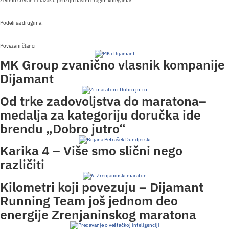
Želimo srećan odlazak u penziju našim dragim kolegama!
Podeli sa drugima:
Povezani članci
MK Group zvanično vlasnik kompanije
Dijamant
Od trke zadovoljstva do maratona–
medalja za kategoriju doručka ide
brendu „Dobro jutro“
Karika 4 – Više smo slični nego
različiti
Kilometri koji povezuju – Dijamant
Running Team još jednom deo
energije Zrenjaninskog maratona