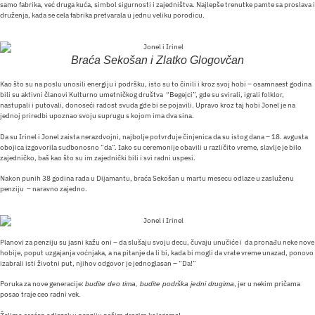
samo fabrika, već druga kuća, simbol sigurnosti i zajedništva. Najlepše trenutke pamte sa proslava i
druženja, kada se cela fabrika pretvarala u jednu veliku porodicu.
Braća Sekošan i Zlatko Glogovčan
Kao što su na poslu unosili energiju i podršku, isto su to činili i kroz svoj hobi – osamnaest godina
bili su aktivni članovi Kulturno umetničkog društva “Begejci”, gde su svirali, igrali folklor,
nastupali i putovali, donoseći radost svuda gde bi se pojavili. Upravo kroz taj hobi Jonel je na
jednoj priredbi upoznao svoju suprugu s kojom ima dva sina.
Da su Irinel i Jonel zaista nerazdvojni, najbolje potvrđuje činjenica da su istog dana – 18. avgusta
obojica izgovorila sudbonosno “da”. Iako su ceremonije obavili u različito vreme, slavlje je bilo
zajedničko, baš kao što su im zajednički bili i svi radni uspesi.
Nakon punih 38 godina rada u Dijamantu, braća Sekošan u martu mesecu odlaze u zasluženu
penziju – naravno zajedno.
Planovi za penziju su jasni kažu oni – da slušaju svoju decu, čuvaju unučiće i da pronađu neke nove
hobije, poput uzgajanja voćnjaka, a na pitanje da li bi, kada bi mogli da vrate vreme unazad, ponovo
izabrali isti životni put, njihov odgovor je jednoglasan – “Da!”
Poruka za nove generacije:
, jer u nekim pričama
budite deo tima, budite podrška jedni drugima
posao traje ceo radni vek
.