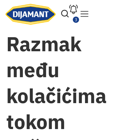
Razmak
među
kolačićima
tokom