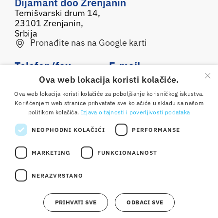
Dijamant doo Zrenjanin
Temišvarski drum 14,
23101 Zrenjanin,
Srbija
Pronađite nas na Google karti
Telefon/fax
E-mail
×
Ova web lokacija koristi kolačiće.
0800 050 500
office@dijamant.rs
Ova web lokacija koristi kolačiće za poboljšanje korisničkog iskustva.
+381 23 551 001
Korišćenjem web stranice prihvatate sve kolačiće u skladu sa našom
politikom kolačića.
Izjava o tajnosti i poverljivosti podataka
Pratite nas
NEOPHODNI KOLAČIĆI
PERFORMANSE
MARKETING
FUNKCIONALNOST
Copyright © 2025 Dijamant doo Zrenjanin. Sva prava
NERAZVRSTANO
pridržana. Izrada:
weblogic
Osnovni podaci
Opšte odredbe i uslovi korišćenja
Izjava o tajnosti i poverljivosti podataka
Kontakt
PRIHVATI SVE
ODBACI SVE
Etički kodeks