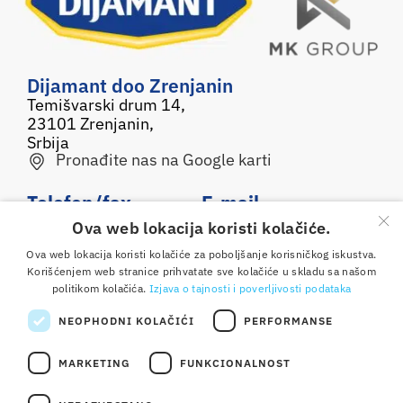
Dijamant doo Zrenjanin
Temišvarski drum 14,
23101 Zrenjanin,
Srbija
Pronađite nas na Google karti
Telefon/fax
E-mail
×
Ova web lokacija koristi kolačiće.
0800 050 500
office@dijamant.rs
Ova web lokacija koristi kolačiće za poboljšanje korisničkog iskustva.
+381 23 551 001
Korišćenjem web stranice prihvatate sve kolačiće u skladu sa našom
politikom kolačića.
Izjava o tajnosti i poverljivosti podataka
Pratite nas
NEOPHODNI KOLAČIĆI
PERFORMANSE
MARKETING
FUNKCIONALNOST
Copyright © 2025 Dijamant doo Zrenjanin. Sva prava