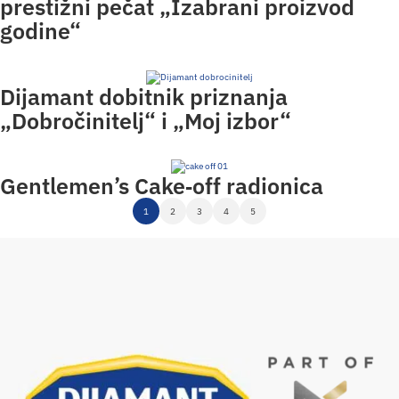
prestižni pečat „Izabrani proizvod
godine“
Dijamant dobitnik priznanja
„Dobročinitelj“ i „Moj izbor“
Gentlemen’s Cake‑off radionica
1
2
3
4
5