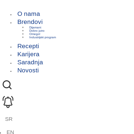
O nama
Brendovi
Dijamant
Dobro jutro
Omegol
Industrijski program
Recepti
Karijera
Saradnja
Novosti
SR
EN