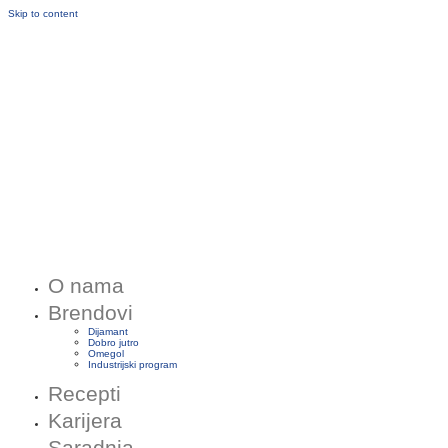
Skip to content
O nama
Brendovi
Dijamant
Dobro jutro
Omegol
Industrijski program
Recepti
Karijera
Saradnja