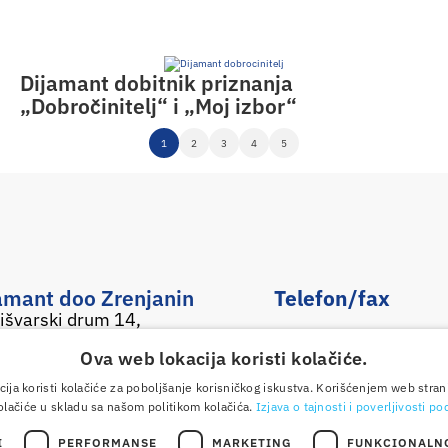
Dijamant dobitnik priznanja
„Dobročinitelj“ i „Moj izbor“
1
2
3
4
5
amant doo Zrenjanin
Telefon/fax
išvarski drum 14,
0800 050 500
01 Zrenjanin,
Ova web lokacija koristi kolačiće.
ja
+381 23 551 001
Pronađite nas na Google karti
E-mail
ija koristi kolačiće za poboljšanje korisničkog iskustva. Korišćenjem web stran
olačiće u skladu sa našom politikom kolačića.
Izjava o tajnosti i poverljivosti p
office@dijamant.rs
I
PERFORMANSE
MARKETING
FUNKCIONALN