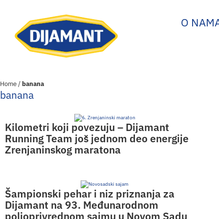
O NAM
Home
/
banana
banana
Kilometri koji povezuju – Dijamant
Running Team još jednom deo energije
Zrenjaninskog maratona
Šampionski pehar i niz priznanja za
Dijamant na 93. Međunarodnom
poljoprivrednom sajmu u Novom Sadu