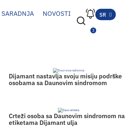
SARADNJA
NOVOSTI
SR
EN
Dijamant nastavlja svoju misiju podrške
osobama sa Daunovim sindromom
Crteži osoba sa Daunovim sindromom na
etiketama Dijamant ulja