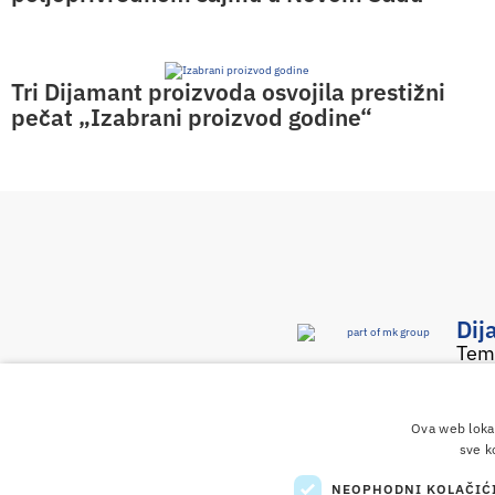
Tri Dijamant proizvoda osvojila prestižni
pečat „Izabrani proizvod godine“
Dij
Tem
231
Srbi
Ova web lokac
sve k
NEOPHODNI KOLAČIĆ