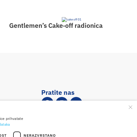
Gentlemen’s Cake‑off radionica
Pratite nas
×
ice prihvatate
odataka
OST
NERAZVRSTANO