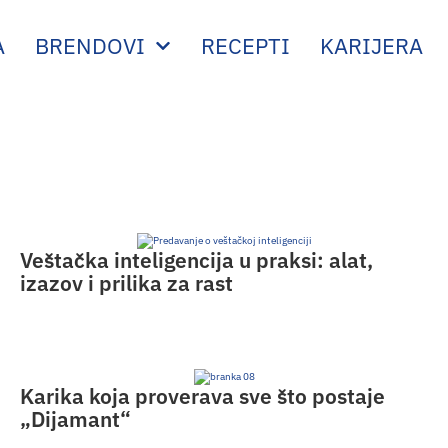
A
BRENDOVI
RECEPTI
KARIJERA
Veštačka inteligencija u praksi: alat,
izazov i prilika za rast
Karika koja proverava sve što postaje
„Dijamant“