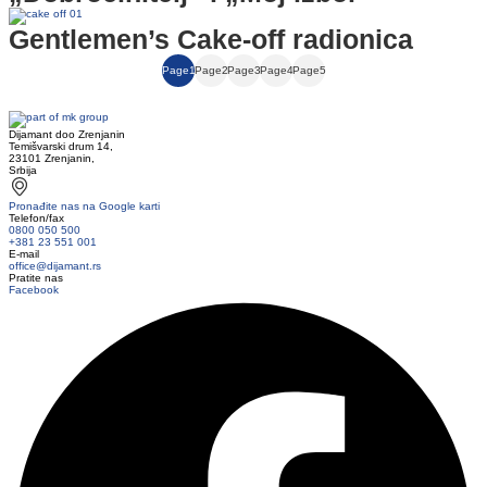
Gentlemen’s Cake‑off radionica
Page
1
Page
2
Page
3
Page
4
Page
5
Dijamant doo Zrenjanin
Temišvarski drum 14,
23101 Zrenjanin,
Srbija
Pronađite nas na Google karti
Telefon/fax
0800 050 500
+381 23 551 001
E-mail
office@dijamant.rs
Pratite nas
Facebook