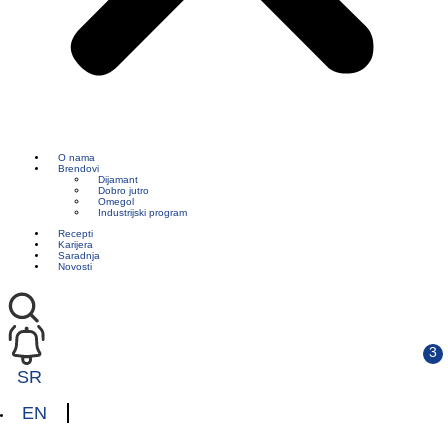
O nama
Brendovi
Dijamant
Dobro jutro
Omegol
Industrijski program
Recepti
Karijera
Saradnja
Novosti
SR
EN