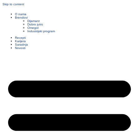
Skip to content
O nama
Brendovi
Dijamant
Dobro jutro
Omegol
Industrijski program
Recepti
Karijera
Saradnja
Novosti