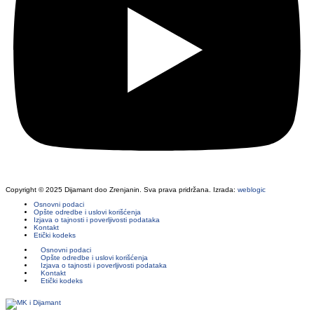
Copyright © 2025 Dijamant doo Zrenjanin. Sva prava pridržana. Izrada:
weblogic
Osnovni podaci
Opšte odredbe i uslovi korišćenja
Izjava o tajnosti i poverljivosti podataka
Kontakt
Etički kodeks
Osnovni podaci
Opšte odredbe i uslovi korišćenja
Izjava o tajnosti i poverljivosti podataka
Kontakt
Etički kodeks