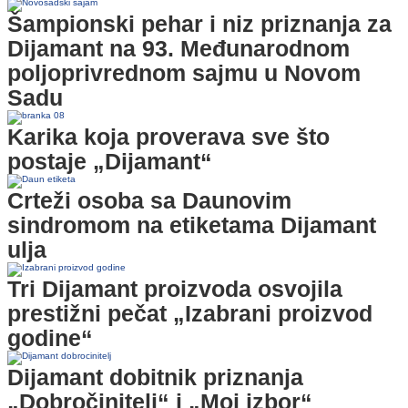
Šampionski pehar i niz priznanja za
Dijamant na 93. Međunarodnom
poljoprivrednom sajmu u Novom
Sadu
Karika koja proverava sve što
postaje „Dijamant“
Crteži osoba sa Daunovim
sindromom na etiketama Dijamant
ulja
Tri Dijamant proizvoda osvojila
prestižni pečat „Izabrani proizvod
godine“
Dijamant dobitnik priznanja
„Dobročinitelj“ i „Moj izbor“