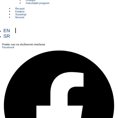
Omegol
Industrijski program
Recepti
Karijera
Saradnja
Novosti
EN
SR
Pratite nas na društvenim mrežama
Facebook