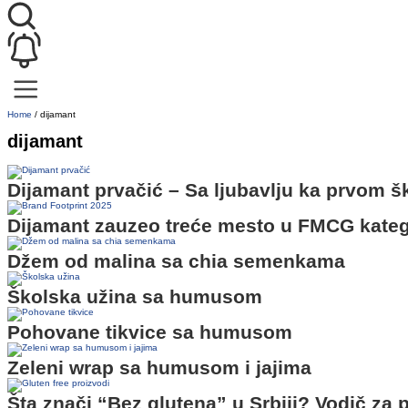
Home
/
dijamant
dijamant
Dijamant prvačić – Sa ljubavlju ka prvom 
Dijamant zauzeo treće mesto u FMCG katego
Džem od malina sa chia semenkama
Školska užina sa humusom
Pohovane tikvice sa humusom
Zeleni wrap sa humusom i jajima
Šta znači “Bez glutena” u Srbiji? Vodič za