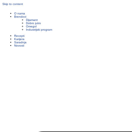
Skip to content
O nama
Brendovi
Dijamant
Dobro jutro
Omegol
Industrijski program
Recepti
Karijera
Saradnja
Novosti