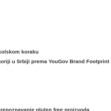
školskom koraku
riji u Srbiji prema YouGov Brand Footprint 
 prepoznavanje gluten free proizvoda