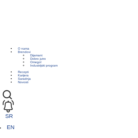
O nama
Brendovi
Dijamant
Dobro jutro
Omegol
Industrijski program
Recepti
Karijera
Saradnja
Novosti
SR
EN