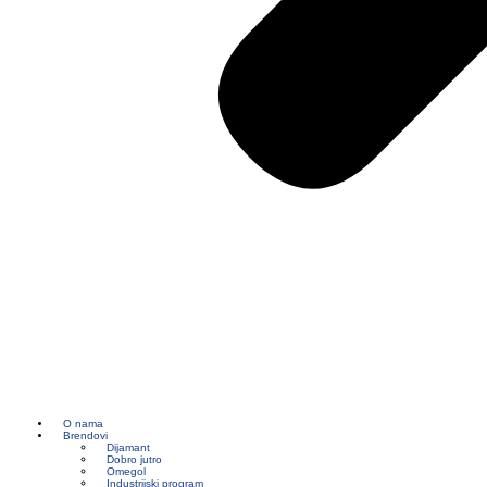
O nama
Brendovi
Dijamant
Dobro jutro
Omegol
Industrijski program