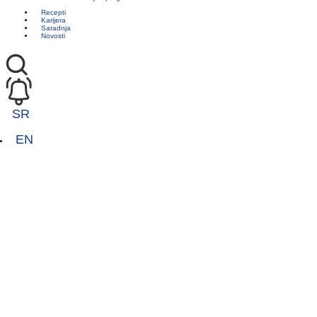
Recepti
Karijera
Saradnja
Novosti
SR
EN