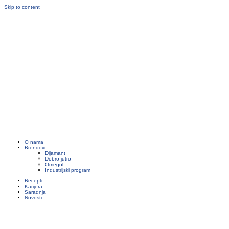
Skip to content
O nama
Brendovi
Dijamant
Dobro jutro
Omegol
Industrijski program
Recepti
Karijera
Saradnja
Novosti