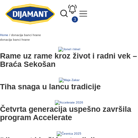
Home
/
donacija banci hrane
donacija banci hrane
Rame uz rame kroz život i radni vek –
Braća Sekošan
Tiha snaga u lancu tradicije
Četvrta generacija uspešno završila
program Accelerate