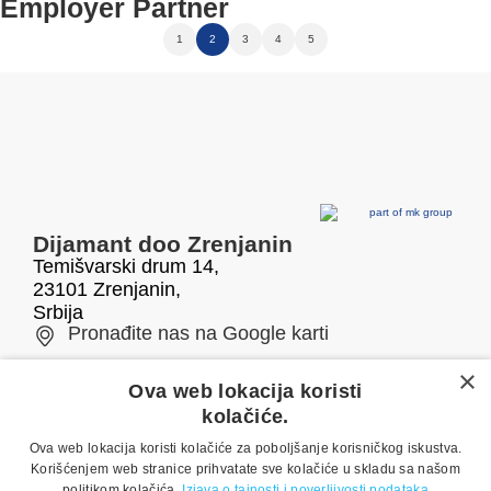
Employer Partner
1
2
3
4
5
Dijamant doo Zrenjanin
Temišvarski drum 14,
23101 Zrenjanin,
Srbija
Pronađite nas na Google karti
×
Telefon/fax
E-mail
Ova web lokacija koristi
kolačiće.
0800 050 500
office@dijamant.rs
Ova web lokacija koristi kolačiće za poboljšanje korisničkog iskustva.
+381 23 551 001
Korišćenjem web stranice prihvatate sve kolačiće u skladu sa našom
politikom kolačića.
Izjava o tajnosti i poverljivosti podataka