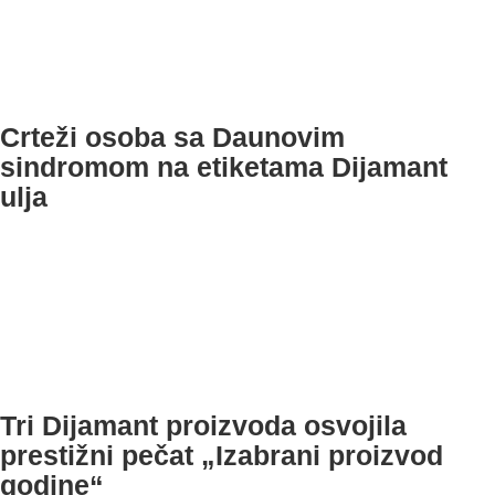
Crteži osoba sa Daunovim
sindromom na etiketama Dijamant
ulja
Tri Dijamant proizvoda osvojila
prestižni pečat „Izabrani proizvod
godine“