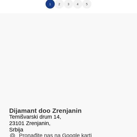
1
2
3
4
5
Dijamant doo Zrenjanin
Temišvarski drum 14,
23101 Zrenjanin,
Srbija
Pronađite nas na Google karti