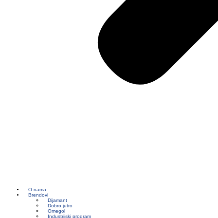
O nama
Brendovi
Dijamant
Dobro jutro
Omegol
Industrijski program