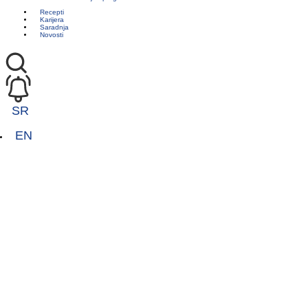
Recepti
Karijera
Saradnja
Novosti
SR
EN