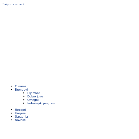
Skip to content
O nama
Brendovi
Dijamant
Dobro jutro
Omegol
Industrijski program
Recepti
Karijera
Saradnja
Novosti