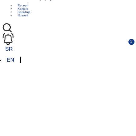
Recepti
Karijera
Saradnja
Novosti
SR
EN