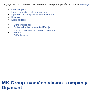
Copyright © 2025 Dijamant doo Zrenjanin. Sva prava pridržana. Izrada:
weblogic
Osnovni podaci
Opšte odredbe i uslovi korišćenja
Izjava o tajnosti i poverljivosti podataka
Kontakt
Etički kodeks
Osnovni podaci
Opšte odredbe i uslovi korišćenja
Izjava o tajnosti i poverljivosti podataka
Kontakt
Etički kodeks
MK Group zvanično vlasnik kompanije
Dijamant