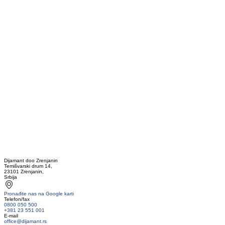
Dijamant doo Zrenjanin
Temišvarski drum 14,
23101 Zrenjanin,
Srbija
Pronađite nas na Google karti
Telefon/fax
0800 050 500
+381 23 551 001
E-mail
office@dijamant.rs