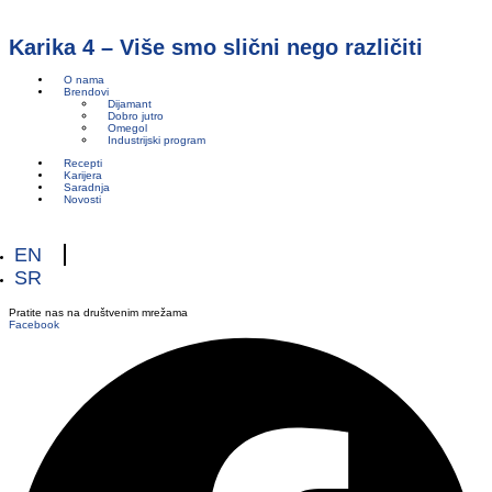
Karika 4 – Više smo slični nego različiti
O nama
Brendovi
Dijamant
Dobro jutro
Omegol
Industrijski program
Recepti
Karijera
Saradnja
Novosti
EN
SR
Pratite nas na društvenim mrežama
Facebook