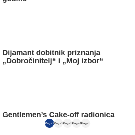
Dijamant dobitnik priznanja
„Dobročinitelj“ i „Moj izbor“
Gentlemen’s Cake‑off radionica
Page
1
Page
2
Page
3
Page
4
Page
5