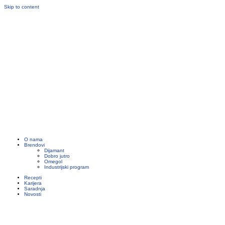
Skip to content
O nama
Brendovi
Dijamant
Dobro jutro
Omegol
Industrijski program
Recepti
Karijera
Saradnja
Novosti