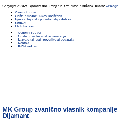
Copyright © 2025 Dijamant doo Zrenjanin. Sva prava pridržana. Izrada:
weblogic
Osnovni podaci
Opšte odredbe i uslovi korišćenja
Izjava o tajnosti i poverljivosti podataka
Kontakt
Etički kodeks
Osnovni podaci
Opšte odredbe i uslovi korišćenja
Izjava o tajnosti i poverljivosti podataka
Kontakt
Etički kodeks
MK Group zvanično vlasnik kompanije
Dijamant