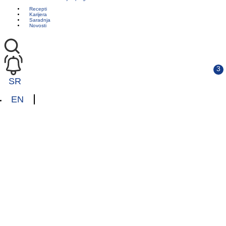
Recepti
Karijera
Saradnja
Novosti
SR
EN