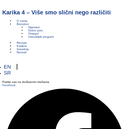
Karika 4 – Više smo slični nego različiti
O nama
Brendovi
Dijamant
Dobro jutro
Omegol
Industrijski program
Recepti
Karijera
Saradnja
Novosti
EN
SR
Pratite nas na društvenim mrežama
Facebook