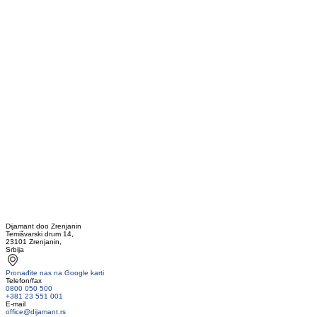
Dijamant doo Zrenjanin
Temišvarski drum 14,
23101 Zrenjanin,
Srbija
Pronađite nas na Google karti
Telefon/fax
0800 050 500
+381 23 551 001
E-mail
office@dijamant.rs