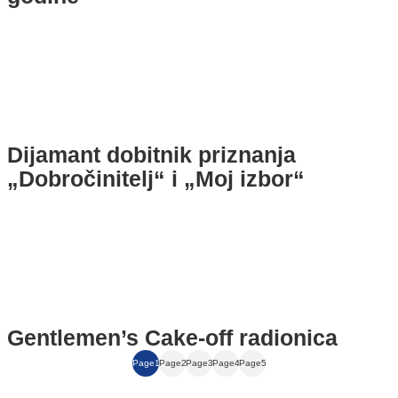
Dijamant dobitnik priznanja
„Dobročinitelj“ i „Moj izbor“
Gentlemen’s Cake‑off radionica
Page
1
Page
2
Page
3
Page
4
Page
5