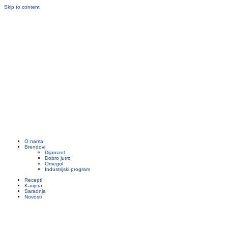
Skip to content
O nama
Brendovi
Dijamant
Dobro jutro
Omegol
Industrijski program
Recepti
Karijera
Saradnja
Novosti