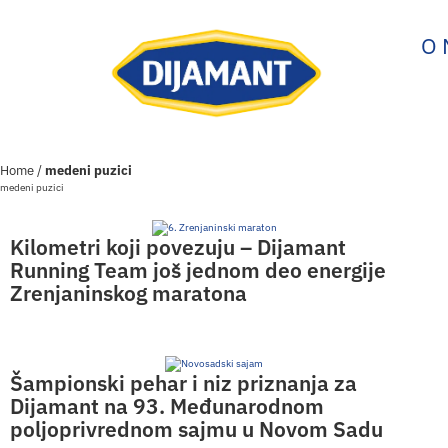
O
Home
/
medeni puzici
medeni puzici
Kilometri koji povezuju – Dijamant
Running Team još jednom deo energije
Zrenjaninskog maratona
Šampionski pehar i niz priznanja za
Dijamant na 93. Međunarodnom
poljoprivrednom sajmu u Novom Sadu