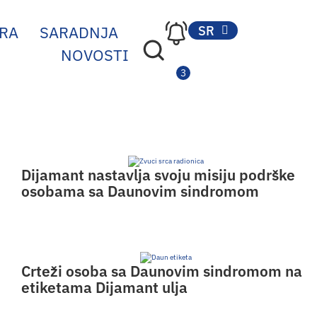
RA
SARADNJA
SR
EN
NOVOSTI
Dijamant nastavlja svoju misiju podrške
osobama sa Daunovim sindromom
Crteži osoba sa Daunovim sindromom na
etiketama Dijamant ulja