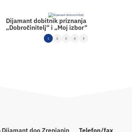
Dijamant dobitnik priznanja
„Dobročinitelj“ i „Moj izbor“
1
2
3
4
5
Dijamant doo Zrenjanin
Telefon/fax